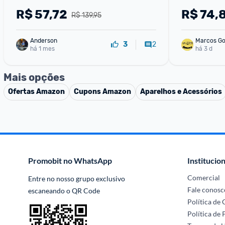
R$
57,72
R$
74,
R$ 139,95
Anderson
Marcos G
2
3
há 1 mes
há 3 d
Mais opções
Ofertas
Amazon
Cupons
Amazon
Aparelhos e Acessórios
Promobit no WhatsApp
Institucion
Comercial
Entre no nosso grupo exclusivo 
Fale conosc
escaneando o QR Code
Política de
Política de 