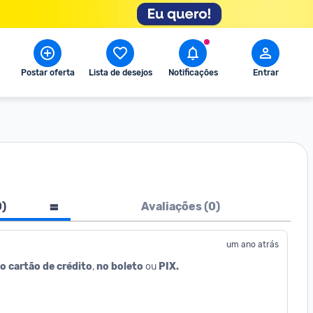
Postar oferta
Lista de desejos
Notificações
Entrar
0
)
Avaliações (
0
)
um ano atrás
o cartão de crédito
, 
no boleto
 ou 
PIX.