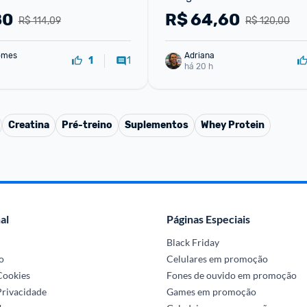
Cafeína Energia Foco Perf
80
R$
64,60
R$ 114,09
R$ 120,00
omes
Adriana
1
1
há 20 h
Creatina
Pré-treino
Suplementos
Whey Protein
al
Páginas Especiais
Black Friday
o
Celulares em promoção
 Cookies
Fones de ouvido em promoção
Privacidade
Games em promoção