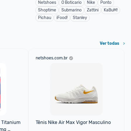
Netshoes
O Boticario
Nike
Ponto
Shoptime
Submarino
Zattini
KaBuM!
Pichau
iFood!
Stanley
Ver todas
netshoes.com.br
 Titanium 
Tênis Nike Air Max Vigor Masculino
mg 