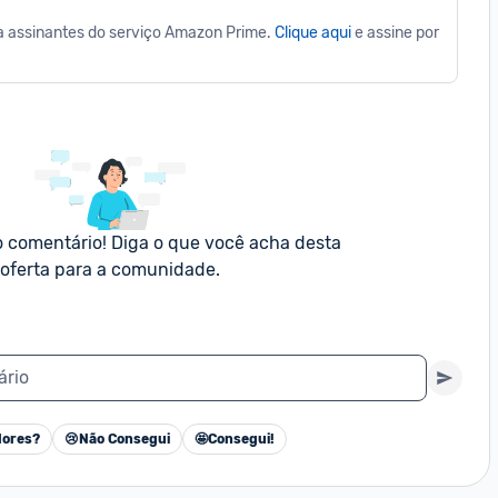
ra assinantes do serviço Amazon Prime. 
Clique aqui
 e assine por 
).
o comentário! Diga o que você acha desta 
oferta para a comunidade.
ário
ores?
😢
Não Consegui
🤩
Consegui!
Cancelar