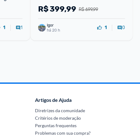
ormance
R$
399,99
R$ 699,99
Igor
1
0
1
1
há 20 h
Artigos de Ajuda
Diretrizes da comunidade
Critérios de moderação
Perguntas frequentes
Problemas com sua compra?