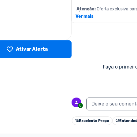
Atenção:
 Oferta exclusiva pa
R$ 19,90 por mês (30 dias grátis
Ver mais
Ativar Alerta
Faça o primeir
Deixe o seu coment
0
🚀
Excelente Preço
🧐
Entended