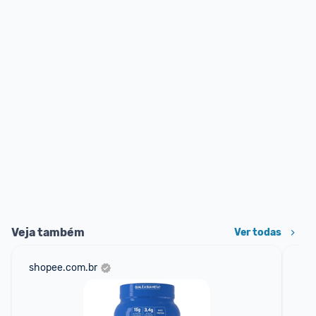
Veja também
Ver todas
shopee.com.br
am