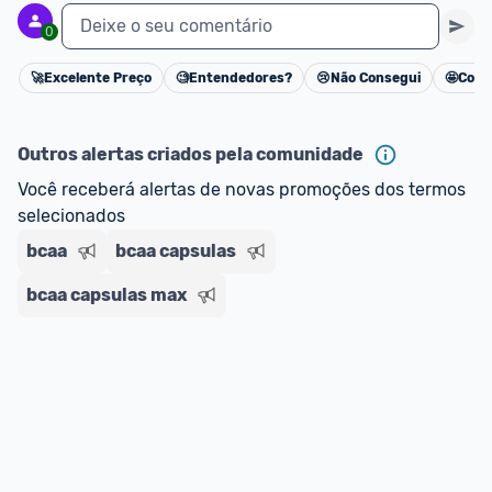
Deixe o seu comentário
0
🚀
Excelente Preço
🧐
Entendedores?
😢
Não Consegui
🤩
Cons
Cancelar
Outros alertas criados pela comunidade
Você receberá alertas de novas promoções dos termos 
selecionados
bcaa
bcaa capsulas
bcaa capsulas max