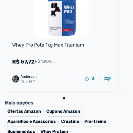
F
Whey Pro Pote 1kg Max Titanium
10
R$
57,72
R
R$ 139,95
Anderson
2
3
há 3 sem
Mais opções
Ofertas
Amazon
Cupons
Amazon
Aparelhos e Acessórios
Creatina
Pré-treino
Suplementos
Whey Protein