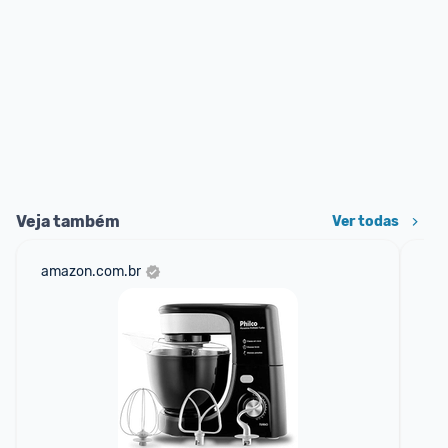
Veja também
Ver todas
amazon.com.br
mer