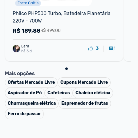
Frete Grátis
Philco PHP500 Turbo, Batedeira Planetária 
Liq
220V - 700W
Ve
R$
189,88
R
R$ 499,00
Lara
1
3
há 3 d
Mais opções
Ofertas
Mercado Livre
Cupons
Mercado Livre
Aspirador de Pó
Cafeteiras
Chaleira elétrica
Churrasqueira elétrica
Espremedor de frutas
Ferro de passar