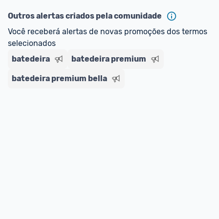
oferta do Promobit
, ou de um vendedor 
Oficial 
ou MercadoLíder Platinum.
Outros alertas criados pela comunidade
Você receberá alertas de novas promoções dos termos 
E lembre-se:
 você sempre pode contar ajuda da 
selecionados
comunidade para tirar dúvidas ou acionar os 
batedeira
nossos Admins marcando 
batedeira premium
@admin
 em um 
comentário ou através do 
Fale com o Promobit.
batedeira premium bella