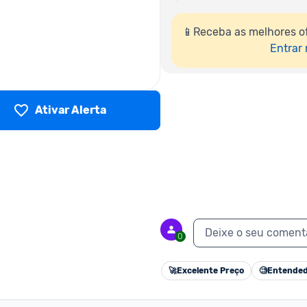
📱Receba as melhores o
Entrar
Ativar Alerta
Deixe o seu coment
0
🚀
Excelente Preço
🧐
Entended