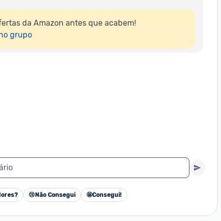
fertas da Amazon antes que acabem!

 no grupo
ário
ores?
😢
Não Consegui
🤩
Consegui!
Cancelar