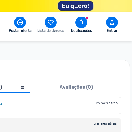
Postar oferta
Lista de desejos
Notificações
Entrar
1
)
Avaliações (
0
)
um mês atrás
ré
um mês atrás