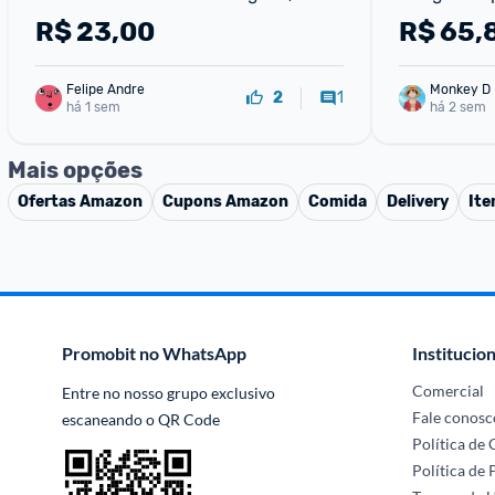
Creme e Cebola e Churrasco
322g 2 uni
R$
23,00
R$
65,
Felipe Andre
Monkey D 
1
2
há 1 sem
há 2 sem
Mais opções
Ofertas
Amazon
Cupons
Amazon
Comida
Delivery
Ite
Promobit no WhatsApp
Institucion
Comercial
Entre no nosso grupo exclusivo 
Fale conosc
escaneando o QR Code
Política de
Política de 