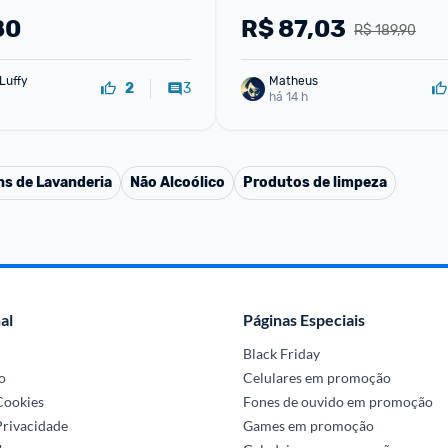
80
R$
87,03
R$ 189,90
Luffy
Matheus
3
2
há 14 h
ns de Lavanderia
Não Alcoólico
Produtos de limpeza
al
Páginas Especiais
Black Friday
o
Celulares em promoção
 Cookies
Fones de ouvido em promoção
Privacidade
Games em promoção