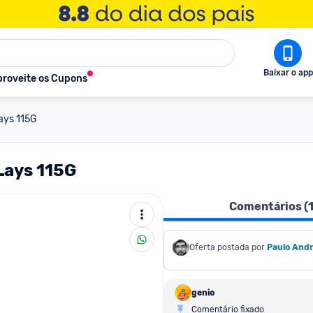
Baixar o app
roveite os Cupons
Lays 115G
Lays 115G
Comentários (
Oferta postada por
Paulo And
genio
Comentário fixado