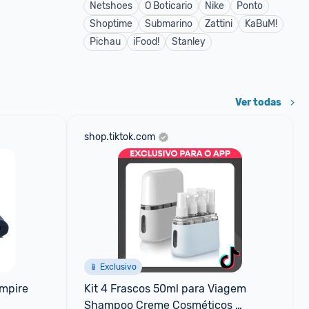
Netshoes
O Boticario
Nike
Ponto
Shoptime
Submarino
Zattini
KaBuM!
Pichau
iFood!
Stanley
Ver todas
shop.tiktok.com
📱 Exclusivo
mpire 
Kit 4 Frascos 50ml para Viagem 
Shampoo Creme Cosméticos 