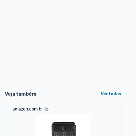
Veja também
Ver todas
amazon.com.br
sho