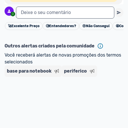
Deixe o seu comentário
0
🚀
Excelente Preço
🧐
Entendedores?
😢
Não Consegui
🤩
Cons
Cancelar
Outros alertas criados pela comunidade
Você receberá alertas de novas promoções dos termos 
selecionados
base para notebook
periferico