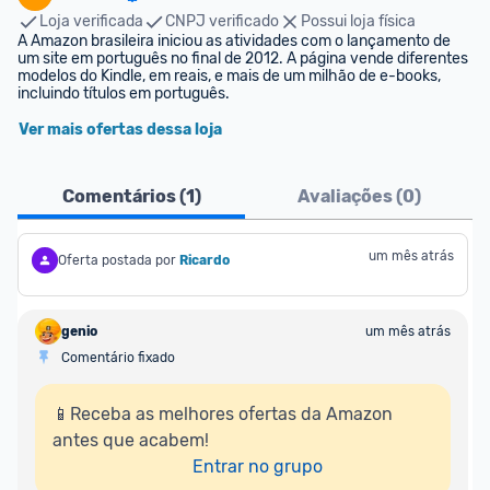
Loja verificada
CNPJ verificado
Possui loja física
A Amazon brasileira iniciou as atividades com o lançamento de 
um site em português no final de 2012. A página vende diferentes 
modelos do Kindle, em reais, e mais de um milhão de e-books, 
incluindo títulos em português.
Ver mais ofertas dessa loja
Comentários (
1
)
Avaliações (
0
)
um mês atrás
Oferta postada por
Ricardo
genio
um mês atrás
Comentário fixado
📱Receba as melhores ofertas da Amazon 
antes que acabem!

Entrar no grupo