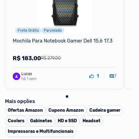
Frete Grátis
Parcelado
Mochila Para Notebook Gamer Dell 15.6 17.3
No
51
R$
183,00
R
R$ 279,00
Lucas
7
1
há 1 sem
Mais opções
Ofertas
Amazon
Cupons
Amazon
Cadeira gamer
Coolers
Gabinetes
HD e SSD
Headset
Impressoras e Multifuncionais