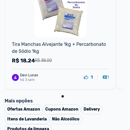
F
Tira Manchas Alvejante 1kg + Percarbonato 
Ca
de Sódio 1kg
R$
18,24
R
R$ 38,00
Davi Lucas
1
1
há 3 sem
Mais opções
Ofertas
Amazon
Cupons
Amazon
Delivery
Itens de Lavanderia
Não Alcoólico
Produtos de limpeza