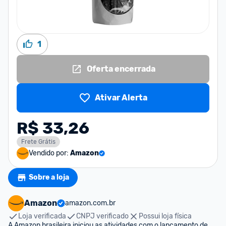
1
Oferta encerrada
Ativar Alerta
R$ 33,26
Frete Grátis
Vendido por:
Amazon
Sobre a loja
Amazon
amazon.com.br
Loja verificada
CNPJ verificado
Possui loja física
A Amazon brasileira iniciou as atividades com o lançamento de 