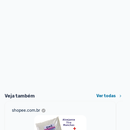
Veja também
Ver todas
shopee.com.br
am