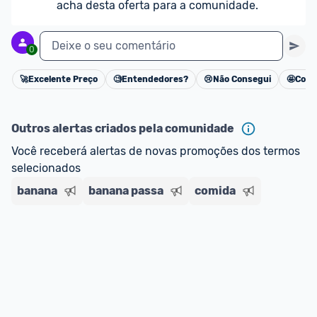
acha desta oferta para a comunidade.
Deixe o seu comentário
0
🚀
Excelente Preço
🧐
Entendedores?
😢
Não Consegui
🤩
Cons
Cancelar
Outros alertas criados pela comunidade
Você receberá alertas de novas promoções dos termos 
selecionados
banana
banana passa
comida