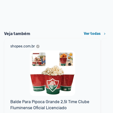
Veja também
Ver todas
shopee.com.br
ali
D
Balde Para Pipoca Grande 2,5l Time Clube 
Es
Fluminense Oficial Licenciado
iSt