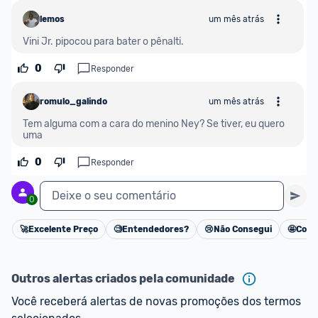
lemos
um mês atrás
Vini Jr. pipocou para bater o pênalti.
0
Responder
romulo_galindo
um mês atrás
Tem alguma com a cara do menino Ney? Se tiver, eu quero 
uma
0
Responder
Deixe o seu comentário
0
🚀
Excelente Preço
🧐
Entendedores?
😢
Não Consegui
🤩
Cons
Cancelar
Outros alertas criados pela comunidade
Você receberá alertas de novas promoções dos termos 