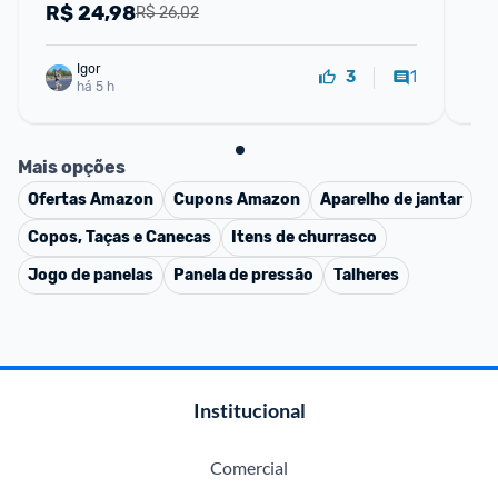
aj
R$
24,98
R
R$ 26,02
Igor
1
3
há 5 h
Mais opções
Ofertas
Amazon
Cupons
Amazon
Aparelho de jantar
Copos, Taças e Canecas
Itens de churrasco
Jogo de panelas
Panela de pressão
Talheres
Institucional
Comercial