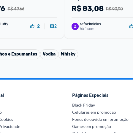
76
R$
83,08
R$ 49,66
R$ 90,90
Luffy
rafaelmldias
2
2
há 1 sem
hos e Espumantes
Vodka
Whisky
al
Páginas Especiais
Black Friday
o
Celulares em promoção
 Cookies
Fones de ouvido em promoção
Privacidade
Games em promoção