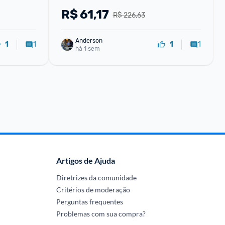
Saudável + Conj Escova De Limpeza
R$
61,17
R$ 226,63
Anderson
1
1
1
1
há 1 sem
Artigos de Ajuda
Diretrizes da comunidade
Critérios de moderação
Perguntas frequentes
Problemas com sua compra?