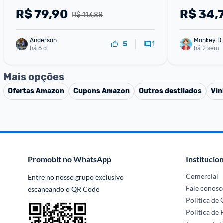
R$
79,90
R$
34,
R$ 113,88
Anderson
Monkey D 
1
5
há 6 d
há 2 sem
Mais opções
Ofertas
Amazon
Cupons
Amazon
Outros destilados
Vin
Promobit no WhatsApp
Institucion
Comercial
Entre no nosso grupo exclusivo 
Fale conosc
escaneando o QR Code
Política de
Política de 