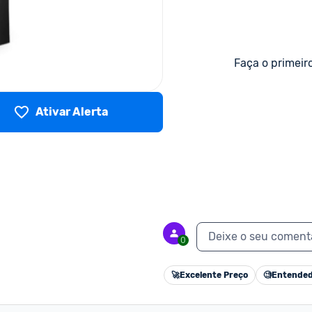
Faça o primeir
Ativar Alerta
Deixe o seu coment
0
🚀
Excelente Preço
🧐
Entended