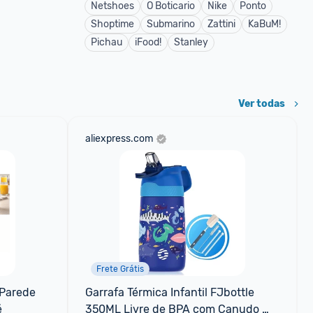
Netshoes
O Boticario
Nike
Ponto
Shoptime
Submarino
Zattini
KaBuM!
Pichau
iFood!
Stanley
Ver todas
aliexpress.com
Frete Grátis
Parede 
Garrafa Térmica Infantil FJbottle 
é
350ML Livre de BPA com Canudo 