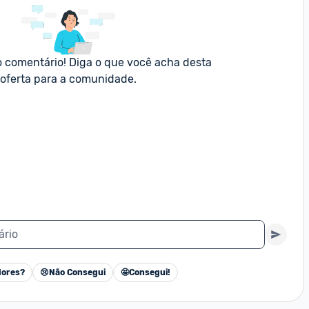
o comentário! Diga o que você acha desta 
oferta para a comunidade.
ário
ores?
😢
Não Consegui
🤩
Consegui!
Cancelar