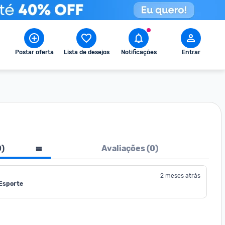
Postar oferta
Lista de desejos
Notificações
Entrar
0
)
Avaliações (
0
)
2 meses atrás
 Esporte