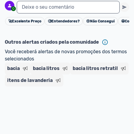
Deixe o seu comentário
0
🚀
Excelente Preço
🧐
Entendedores?
😢
Não Consegui
🤩
Cons
Cancelar
Outros alertas criados pela comunidade
Você receberá alertas de novas promoções dos termos 
selecionados
bacia
bacia litros
bacia litros retratil
itens de lavanderia