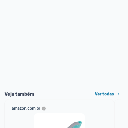
Veja também
Ver todas
amazon.com.br
sho