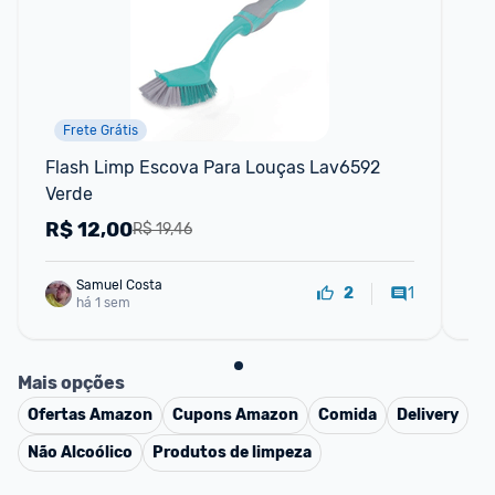
Frete Grátis
Flash Limp Escova Para Louças Lav6592 
Mop
Verde
MO
R$
12,00
R
R$ 19,46
Samuel Costa
1
2
há 1 sem
Mais opções
Ofertas
Amazon
Cupons
Amazon
Comida
Delivery
Não Alcoólico
Produtos de limpeza