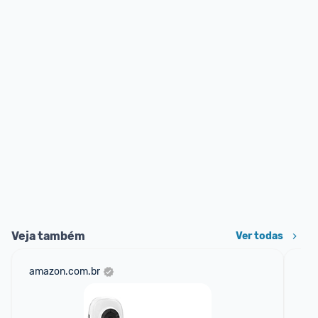
Veja também
Ver todas
amazon.com.br
sho