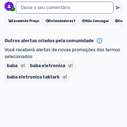
Deixe o seu comentário
0
🚀
Excelente Preço
🧐
Entendedores?
😢
Não Consegui
🤩
Cons
Cancelar
Outros alertas criados pela comunidade
Você receberá alertas de novas promoções dos termos 
selecionados
baba
baba eletronica
baba eletronica taktark