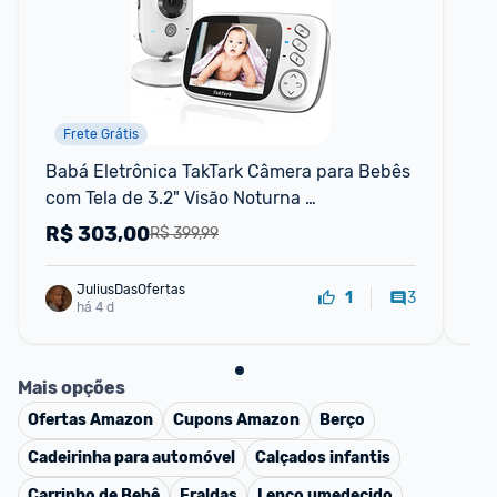
Frete Grátis
R
Babá Eletrônica TakTark Câmera para Bebês 
Ba
com Tela de 3.2" Visão Noturna 
Áu
Infravermelha Áudio Bidirecional Dete
Mon
R$
303,00
R
R$ 399,99
JuliusDasOfertas
3
1
há 4 d
Mais opções
Ofertas
Amazon
Cupons
Amazon
Berço
Cadeirinha para automóvel
Calçados infantis
Carrinho de Bebê
Fraldas
Lenço umedecido