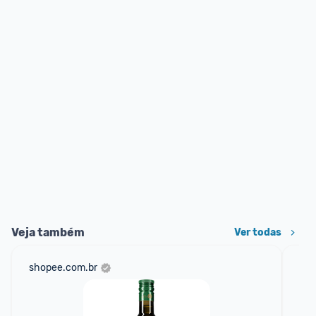
Veja também
Ver todas
shopee.com.br
mer