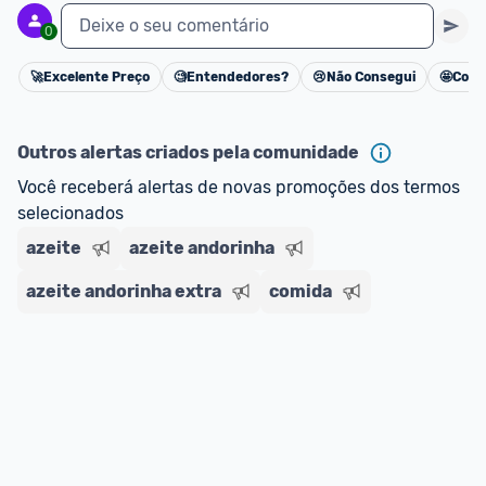
Deixe o seu comentário
0
🚀
Excelente Preço
🧐
Entendedores?
😢
Não Consegui
🤩
Cons
Cancelar
Outros alertas criados pela comunidade
Você receberá alertas de novas promoções dos termos 
selecionados
azeite
azeite andorinha
azeite andorinha extra
comida