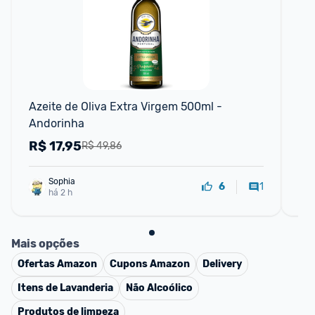
Azeite de Oliva Extra Virgem 500ml - 
Aze
Andorinha
Ca
R$
17,95
R
R$ 49,86
Sophia
1
6
há 2 h
Mais opções
Ofertas
Amazon
Cupons
Amazon
Delivery
Itens de Lavanderia
Não Alcoólico
Produtos de limpeza