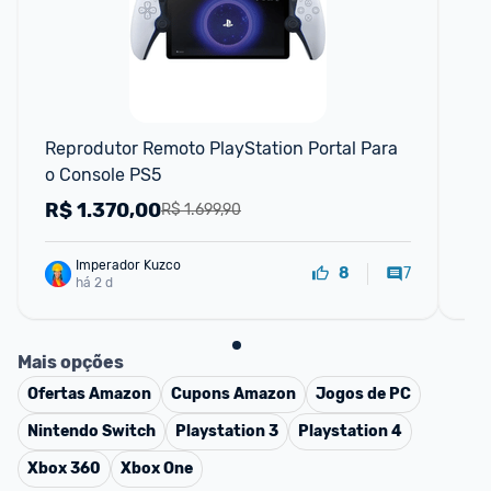
F
Reprodutor Remoto PlayStation Portal Para 
Pl
o Console PS5
R$
1.370,00
R
R$ 1.699,90
Imperador Kuzco
7
8
há 2 d
Mais opções
Ofertas
Amazon
Cupons
Amazon
Jogos de PC
Nintendo Switch
Playstation 3
Playstation 4
Xbox 360
Xbox One