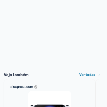
Veja também
Ver todas
aliexpress.com
am