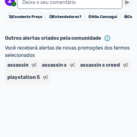
Deixe o seu comentário
0
🚀
Excelente Preço
🧐
Entendedores?
😢
Não Consegui
🤩
Cons
Cancelar
Outros alertas criados pela comunidade
Você receberá alertas de novas promoções dos termos 
selecionados
assassin
assassin s
assassin s creed
playstation 5