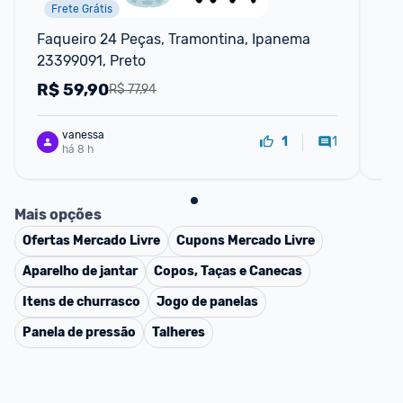
Frete Grátis
Faqueiro 24 Peças, Tramontina, Ipanema 
Kit
23399091, Preto
Em
R$
59,90
R
R$ 77,94
vanessa
1
1
há 8 h
Mais opções
Ofertas
Mercado Livre
Cupons
Mercado Livre
Aparelho de jantar
Copos, Taças e Canecas
Itens de churrasco
Jogo de panelas
Panela de pressão
Talheres