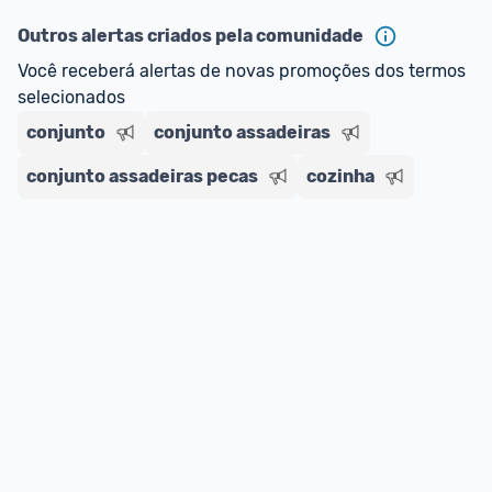
oferta do Promobit
, ou de um vendedor 
Oficial 
ou MercadoLíder Platinum.
Outros alertas criados pela comunidade
Você receberá alertas de novas promoções dos termos 
E lembre-se:
 você sempre pode contar ajuda da 
selecionados
comunidade para tirar dúvidas ou acionar os 
conjunto
nossos Admins marcando 
conjunto assadeiras
@admin
 em um 
comentário ou através do 
Fale com o Promobit.
conjunto assadeiras pecas
cozinha