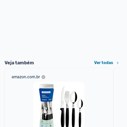
Veja também
Ver todas
amazon.com.br
mer