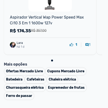
Aspirador Vertical Wap Power Speed Max 
As
Ci10 3 Em 1 1600w 127v
Se
R$
174,35
R
R$ 357,00
Lara
1
1
há 1 d
Mais opções
Ofertas
Mercado Livre
Cupons
Mercado Livre
Batedeira
Cafeteiras
Chaleira elétrica
Churrasqueira elétrica
Espremedor de frutas
Ferro de passar