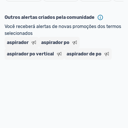
oferta do Promobit
, ou de um vendedor 
Oficial 
Cancelar
ou MercadoLíder Platinum.
Outros alertas criados pela comunidade
E lembre-se:
 você sempre pode contar ajuda da 
Você receberá alertas de novas promoções dos termos 
comunidade para tirar dúvidas ou acionar os 
selecionados
nossos Admins marcando 
@admin
 em um 
comentário ou através do 
Fale com o Promobit.
aspirador
aspirador po
aspirador po vertical
aspirador de po