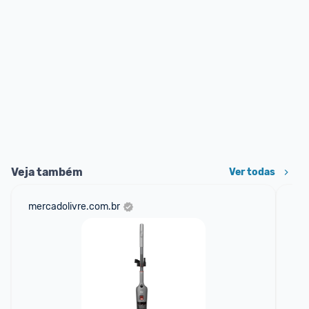
Veja também
Ver todas
mercadolivre.com.br
sho