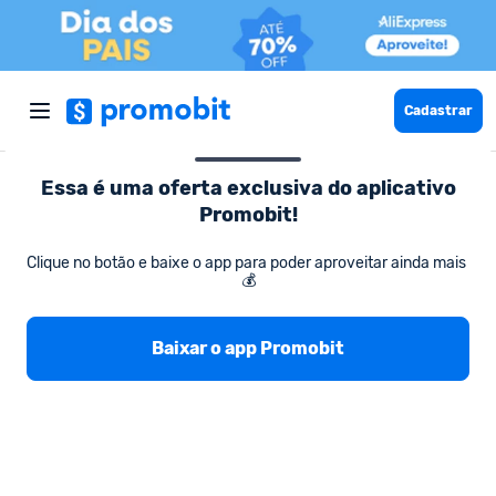
Cadastrar
Essa é uma oferta exclusiva do aplicativo
Promobit!
Eletroportáteis
Robô aspirador de pó
Aspirador de Pó Para 
Clique no botão e baixe o app para poder aproveitar ainda mais 
💰
Aspirador de Pó Para Casa Robô
Inteligente Com Sensores Anti- queda
Baixar o app Promobit
IDALI LIFE