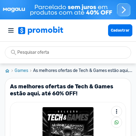
Cadastrar
Games
As melhores ofertas de Tech & Games estão aqui,...
As melhores ofertas de Tech & Games
estão aqui, até 60% OFF!