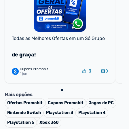
Todas as Melhores Ofertas em um Só Grupo
As 
Aq
de graça!
de
Cupons Promobit
0
3
1 jun
Mais opções
Ofertas
Promobit
Cupons
Promobit
Jogos de PC
Nintendo Switch
Playstation 3
Playstation 4
Playstation 5
Xbox 360