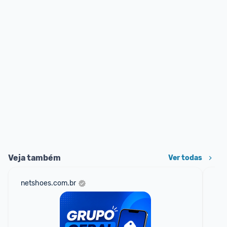
Veja também
Ver todas
netshoes.com.br
mer