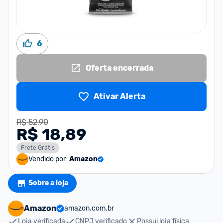
6
Oferta encerrada
Ativar Alerta
R$ 52,90
R$ 18,89
Frete Grátis
Vendido por:
Amazon
Sobre a loja
Amazon
amazon.com.br
Loja verificada
CNPJ verificado
Possui loja física