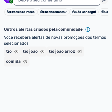
Deixe o seu comentário
0
🚀
Excelente Preço
🧐
Entendedores?
😢
Não Consegui
🤩
Cons
Cancelar
Outros alertas criados pela comunidade
Você receberá alertas de novas promoções dos termos 
selecionados
tio
tio joao
tio joao arroz
comida