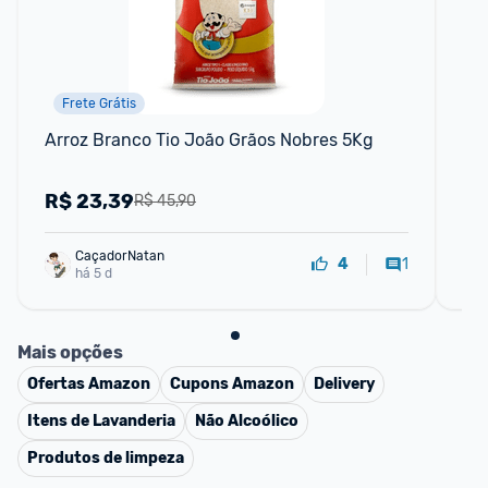
Frete Grátis
📱
Arroz Branco Tio João Grãos Nobres 5Kg
Po
Ce
R$
23,39
R
R$ 45,90
CaçadorNatan
1
4
há 5 d
Mais opções
Ofertas
Amazon
Cupons
Amazon
Delivery
Itens de Lavanderia
Não Alcoólico
Produtos de limpeza