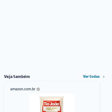
Veja também
Ver todas
amazon.com.br
sho