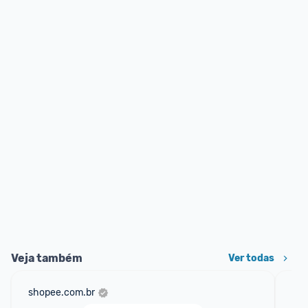
Veja também
Ver todas
shopee.com.br
mer