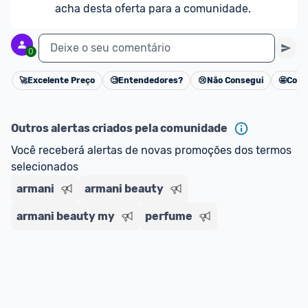
acha desta oferta para a comunidade.
Deixe o seu comentário
0
🚀
Excelente Preço
🧐
Entendedores?
😢
Não Consegui
🤩
Cons
Cancelar
Outros alertas criados pela comunidade
Você receberá alertas de novas promoções dos termos 
selecionados
armani
armani beauty
armani beauty my
perfume