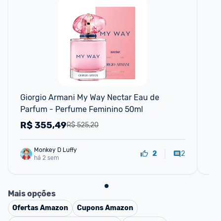
Giorgio Armani My Way Nectar Eau de 
Ar
Parfum - Perfume Feminino 50ml
R$
355,49
R
R$ 525,20
Monkey D Luffy
2
2
há 2 sem
Mais opções
Ofertas
Amazon
Cupons
Amazon