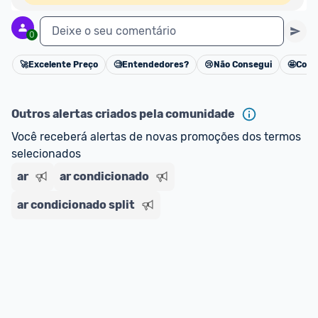
Deixe o seu comentário
0
🚀
Excelente Preço
🧐
Entendedores?
😢
Não Consegui
🤩
Cons
Cancelar
Outros alertas criados pela comunidade
Você receberá alertas de novas promoções dos termos 
selecionados
ar
ar condicionado
ar condicionado split