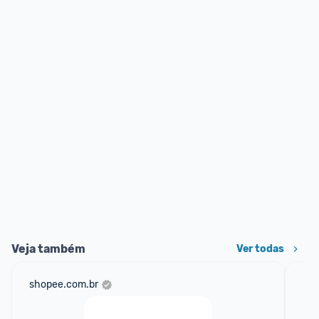
Veja também
Ver todas
shopee.com.br
am