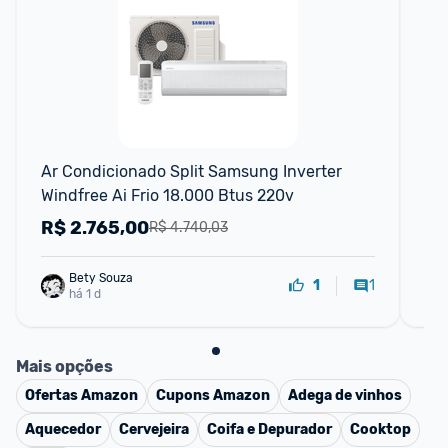
F
Ar Condicionado Split Samsung Inverter 
Ar 
Windfree Ai Frio 18.000 Btus 220v
Eco
R$
2.765,00
R
R$ 4.740,03
Bety Souza
1
1
há 1 d
Mais opções
Ofertas
Amazon
Cupons
Amazon
Adega de vinhos
Aquecedor
Cervejeira
Coifa e Depurador
Cooktop