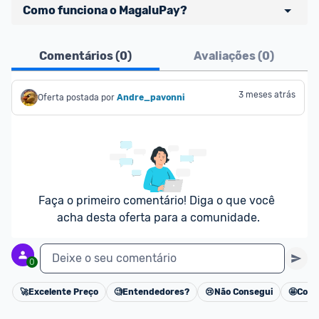
Como funciona o MagaluPay?
Pensando em comprar com 
MagaluPay
? Atente-
Comentários (
0
)
Avaliações (
0
)
se aos detalhes abaixo:
- É necessário ter o valor total da compra (produto 
3 meses atrás
Oferta postada por
Andre_pavonni
+ frete) em forma de saldo na carteira MagaluPay;
- Caso você não tenha saldo, o desconto não será 
dado para você;
- Você pode transferir a quantia da sua conta 
bancária para o MagaluPay por PIX;
- Para parclar compras, é necessário cadastrar seu 
Faça o primeiro comentário! Diga o que você 
cartão de crédito no MagaluPay;
acha desta oferta para a comunidade.
Deixe o seu comentário
0
🚀
Excelente Preço
🧐
Entendedores?
😢
Não Consegui
🤩
Cons
Cancelar