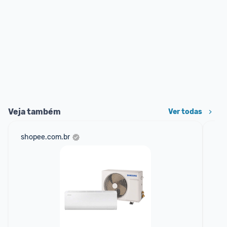
Veja também
Ver todas
shopee.com.br
mer