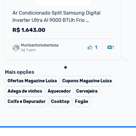
Ar Condicionado Split Samsung Digital 
Ar 
Inverter Ultra AI 9000 BTUh Frio 
Co
AR09DYFZAWKNAZ - 220 Volts
R$
1.643,00
R
Muriloantoniobarbosa
1
1
há 1 sem
Mais opções
Ofertas
Magazine Luiza
Cupons
Magazine Luiza
Adega de vinhos
Aquecedor
Cervejeira
Coifa e Depurador
Cooktop
Fogão