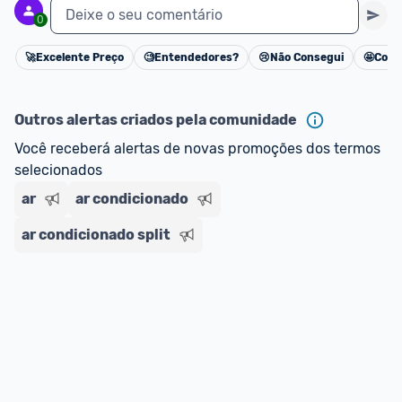
Deixe o seu comentário
0
🚀
Excelente Preço
🧐
Entendedores?
😢
Não Consegui
🤩
Cons
Cancelar
Outros alertas criados pela comunidade
Você receberá alertas de novas promoções dos termos 
selecionados
ar
ar condicionado
ar condicionado split