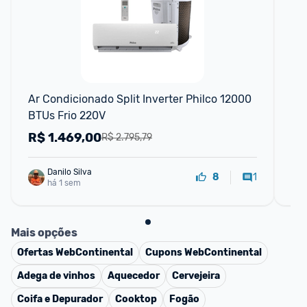
Ar Condicionado Split Inverter Philco 12000 
Ar 
BTUs Frio 220V
BT
R$
1.469,00
R
R$ 2.795,79
Danilo Silva
1
8
há 1 sem
Mais opções
Ofertas
WebContinental
Cupons
WebContinental
Adega de vinhos
Aquecedor
Cervejeira
Coifa e Depurador
Cooktop
Fogão