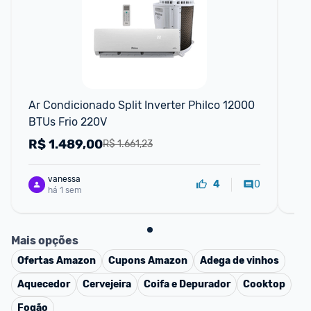
Ar Condicionado Split Inverter Philco 12000 
Ar 
BTUs Frio 220V
BT
R$
1.489,00
R
R$ 1.661,23
vanessa
0
4
há 1 sem
Mais opções
Ofertas
Amazon
Cupons
Amazon
Adega de vinhos
Aquecedor
Cervejeira
Coifa e Depurador
Cooktop
Fogão