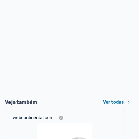
Veja também
Ver todas
webcontinental.com.br
sho