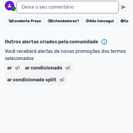
Deixe o seu comentário
0
🚀
Excelente Preço
🧐
Entendedores?
😢
Não Consegui
🤩
Cons
Cancelar
Outros alertas criados pela comunidade
Você receberá alertas de novas promoções dos termos 
selecionados
ar
ar condicionado
ar condicionado split