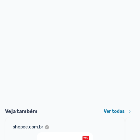
Veja também
Ver todas
shopee.com.br
am