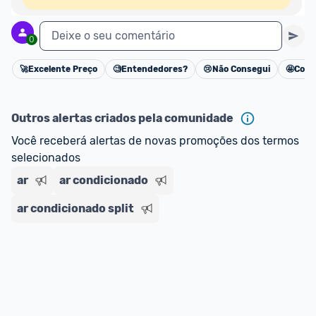
Deixe o seu comentário
0
🚀
Excelente Preço
🧐
Entendedores?
😢
Não Consegui
🤩
Cons
Cancelar
Outros alertas criados pela comunidade
Você receberá alertas de novas promoções dos termos 
selecionados
ar
ar condicionado
ar condicionado split