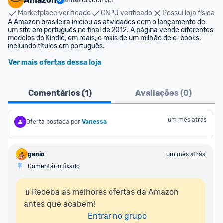
Amazon
amazon.com.br
Marketplace verificado
CNPJ verificado
Possui loja física
A Amazon brasileira iniciou as atividades com o lançamento de 
um site em português no final de 2012. A página vende diferentes 
modelos do Kindle, em reais, e mais de um milhão de e-books, 
incluindo títulos em português.
Ver mais ofertas dessa loja
Comentários (
1
)
Avaliações (
0
)
um mês atrás
Oferta postada por
Vanessa
genio
um mês atrás
Comentário fixado
📱Receba as melhores ofertas da Amazon 
antes que acabem!

Entrar no grupo