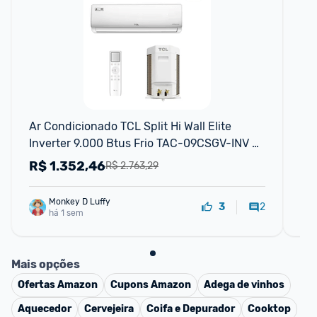
F
Ar Condicionado TCL Split Hi Wall Elite 
Ar 
Inverter 9.000 Btus Frio TAC-09CSGV-INV 
Inv
Frio 220V
R$
1.352,46
R
R$ 2.763,29
Monkey D Luffy
2
3
há 1 sem
Mais opções
Ofertas
Amazon
Cupons
Amazon
Adega de vinhos
Aquecedor
Cervejeira
Coifa e Depurador
Cooktop