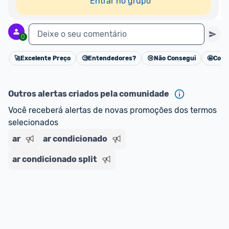
Entrar no grupo
Deixe o seu comentário
0
🚀
Excelente Preço
🧐
Entendedores?
😢
Não Consegui
🤩
Cons
Cancelar
Outros alertas criados pela comunidade
Você receberá alertas de novas promoções dos termos 
selecionados
ar
ar condicionado
ar condicionado split