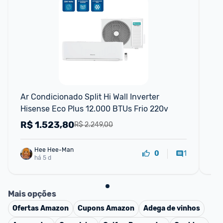
F
Ar Condicionado Split Hi Wall Inverter 
Ar 
Hisense Eco Plus 12.000 BTUs Frio 220v
Mid
22
R$
1.523,80
R
R$ 2.249,00
Hee Hee-Man
1
0
há 5 d
Mais opções
Ofertas
Amazon
Cupons
Amazon
Adega de vinhos