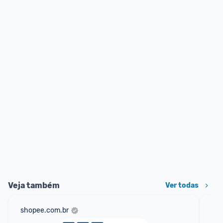
Veja também
Ver todas
shopee.com.br
am