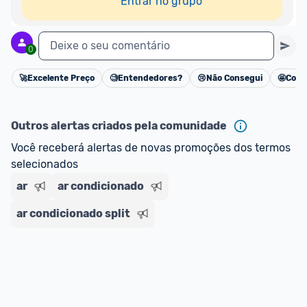
Entrar no grupo
Deixe o seu comentário
0
🚀
Excelente Preço
🧐
Entendedores?
😢
Não Consegui
🤩
Cons
Cancelar
Outros alertas criados pela comunidade
Você receberá alertas de novas promoções dos termos 
selecionados
ar
ar condicionado
ar condicionado split