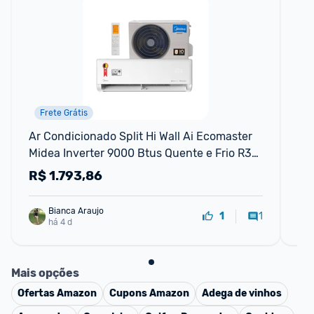
Frete Grátis
Ar Condicionado Split Hi Wall Ai Ecomaster 
Ar 
Midea Inverter 9000 Btus Quente e Frio R32 
Wal
220v
R$
1.793,86
R
Bianca Araujo
1
1
há 4 d
Mais opções
Ofertas
Amazon
Cupons
Amazon
Adega de vinhos