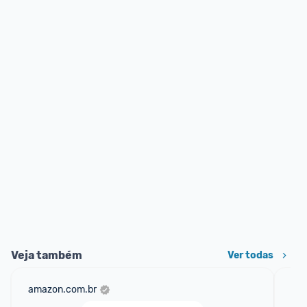
Veja também
Ver todas
amazon.com.br
sho