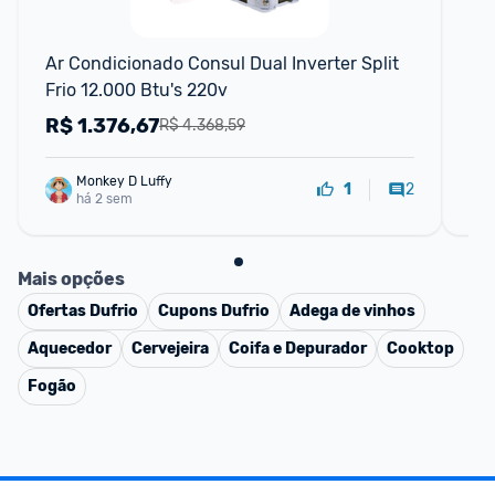
F
Ar Condicionado Consul Dual Inverter Split 
Ar 
Frio 12.000 Btu's 220v
Mid
22
R$
1.376,67
R
R$ 4.368,59
Monkey D Luffy
2
1
há 2 sem
Mais opções
Ofertas
Dufrio
Cupons
Dufrio
Adega de vinhos
Aquecedor
Cervejeira
Coifa e Depurador
Cooktop
Fogão