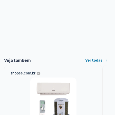
Veja também
Ver todas
shopee.com.br
am