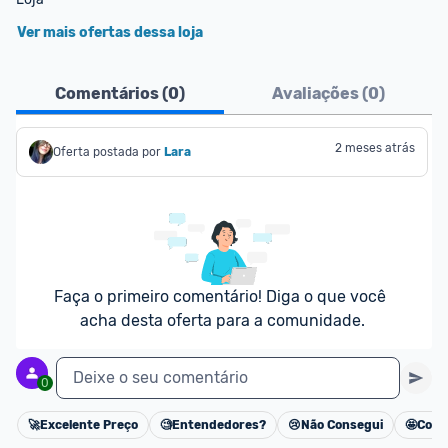
Ver mais ofertas dessa loja
Comentários (
0
)
Avaliações (
0
)
2 meses atrás
Oferta postada por
Lara
Faça o primeiro comentário! Diga o que você 
acha desta oferta para a comunidade.
Deixe o seu comentário
0
🚀
Excelente Preço
🧐
Entendedores?
😢
Não Consegui
🤩
Cons
Cancelar