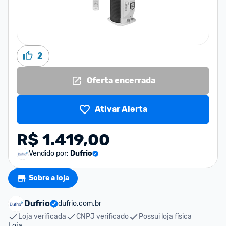
2
Oferta encerrada
Ativar Alerta
R$ 1.419,00
Vendido por:
Dufrio
Sobre a loja
Dufrio
dufrio.com.br
Loja verificada
CNPJ verificado
Possui loja física
Loja