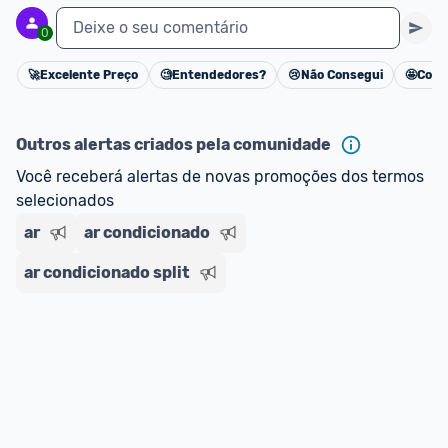
Deixe o seu comentário
0
🚀
Excelente Preço
🧐
Entendedores?
😢
Não Consegui
🤩
Cons
Cancelar
Outros alertas criados pela comunidade
Você receberá alertas de novas promoções dos termos 
selecionados
ar
ar condicionado
ar condicionado split