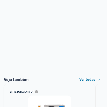
Veja também
Ver todas
amazon.com.br
sho