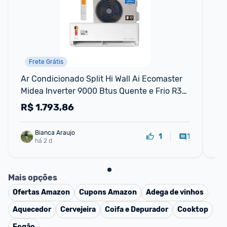
Frete Grátis
Ar Condicionado Split Hi Wall Ai Ecomaster 
Ar 
Midea Inverter 9000 Btus Quente e Frio R32 
Fri
220v
R$
1.793,86
R
Bianca Araujo
1
1
há 2 d
Mais opções
Ofertas
Amazon
Cupons
Amazon
Adega de vinhos
Aquecedor
Cervejeira
Coifa e Depurador
Cooktop
Fogão