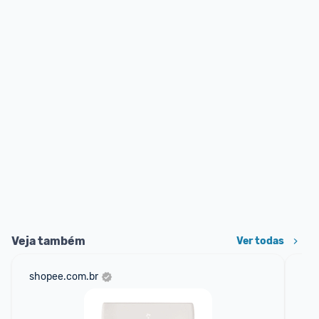
Veja também
Ver todas
shopee.com.br
mer