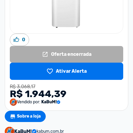
0
Oferta encerrada
Ativar Alerta
R$ 3.068,17
R$ 1.944,39
Vendido por:
KaBuM!
Sobre a loja
KaBuM!
kabum.com.br