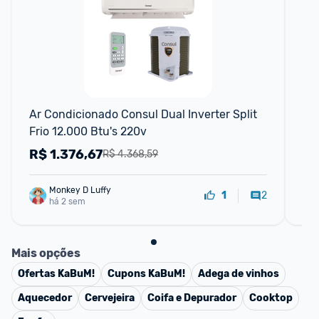
Ar Condicionado Consul Dual Inverter Split 
Ar 
Frio 12.000 Btu's 220v
Fr
R$
1.376,67
R
R$ 4.368,59
Monkey D Luffy
2
1
há 2 sem
Mais opções
Ofertas
KaBuM!
Cupons
KaBuM!
Adega de vinhos
Aquecedor
Cervejeira
Coifa e Depurador
Cooktop