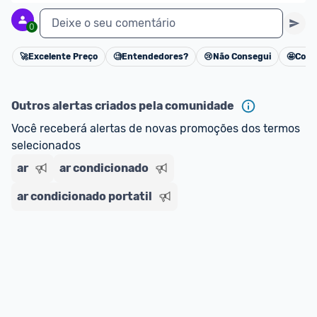
Deixe o seu comentário
0
🚀
Excelente Preço
🧐
Entendedores?
😢
Não Consegui
🤩
Cons
Cancelar
Outros alertas criados pela comunidade
Você receberá alertas de novas promoções dos termos 
selecionados
ar
ar condicionado
ar condicionado portatil