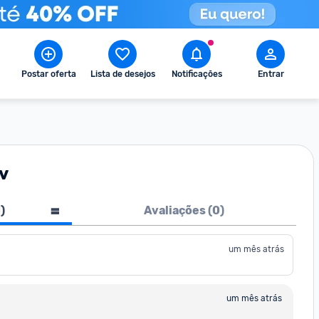
Postar oferta
Lista de desejos
Notificações
Entrar
0v
1
)
Avaliações (
0
)
um mês atrás
um mês atrás