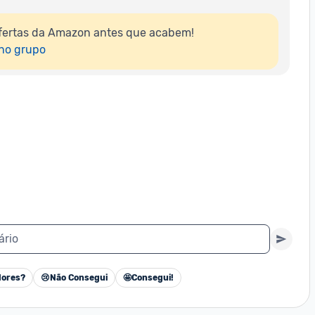
fertas da Amazon antes que acabem!

 no grupo
ário
ores?
😢
Não Consegui
🤩
Consegui!
Cancelar