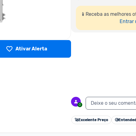
📱Receba as melhores o
Entrar
Ativar Alerta
Deixe o seu coment
0
🚀
Excelente Preço
🧐
Entended