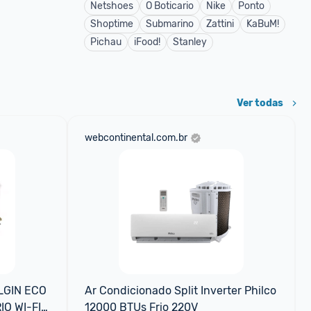
Netshoes
O Boticario
Nike
Ponto
Shoptime
Submarino
Zattini
KaBuM!
Pichau
iFood!
Stanley
Ver todas
webcontinental.com.br
GIN ECO 
Ar Condicionado Split Inverter Philco 
O WI-FI 
12000 BTUs Frio 220V