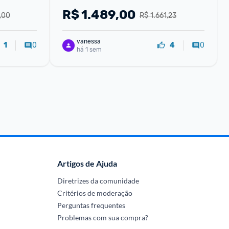
R$
1.489,00
,00
R$ 1.661,23
vanessa
0
0
1
4
há 1 sem
Artigos de Ajuda
Diretrizes da comunidade
Critérios de moderação
Perguntas frequentes
Problemas com sua compra?