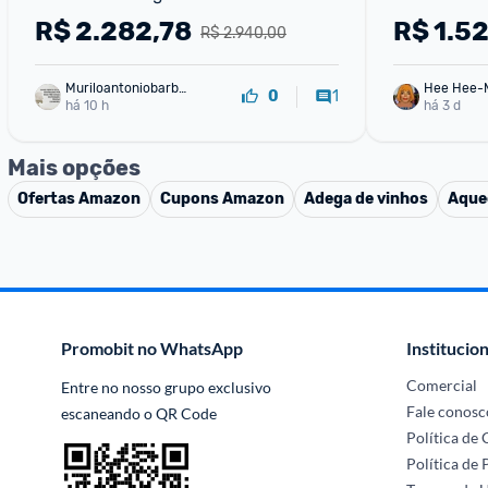
Integrado High Wall Só Frio 
BTUs Frio 
R$
2.282,78
R$
1.5
R$ 2.940,00
HJFI18C2WGHJFE18C2CG 220V
Muriloantoniobarbo
Hee Hee-
1
0
sa
há 10 h
há 3 d
Mais opções
Ofertas
Amazon
Cupons
Amazon
Adega de vinhos
Aque
Promobit no WhatsApp
Institucion
Comercial
Entre no nosso grupo exclusivo 
Fale conosc
escaneando o QR Code
Política de
Política de 