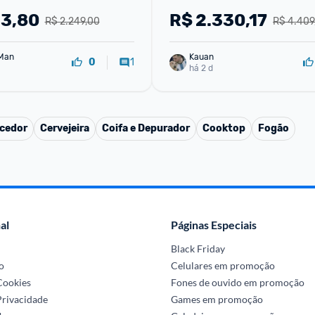
220v
BRANCO 220V
23,80
R$
2.330,17
R$ 2.249,00
R$ 4.409
Man
Kauan
1
0
há 2 d
cedor
Cervejeira
Coifa e Depurador
Cooktop
Fogão
al
Páginas Especiais
Black Friday
o
Celulares em promoção
 Cookies
Fones de ouvido em promoção
Privacidade
Games em promoção