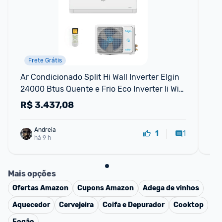
Frete Grátis
N
Ar Condicionado Split Hi Wall Inverter Elgin 
AR
24000 Btus Quente e Frio Eco Inverter Ii Wi-
INV
fi C 220v
BR
R$
3.437,08
R
Andreia
1
1
há 9 h
Mais opções
Ofertas
Amazon
Cupons
Amazon
Adega de vinhos
Aquecedor
Cervejeira
Coifa e Depurador
Cooktop
Fogão