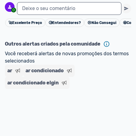
Deixe o seu comentário
0
🚀
Excelente Preço
🧐
Entendedores?
😢
Não Consegui
🤩
Cons
Cancelar
Outros alertas criados pela comunidade
Você receberá alertas de novas promoções dos termos 
selecionados
ar
ar condicionado
ar condicionado elgin