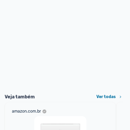
Veja também
Ver todas
amazon.com.br
ali