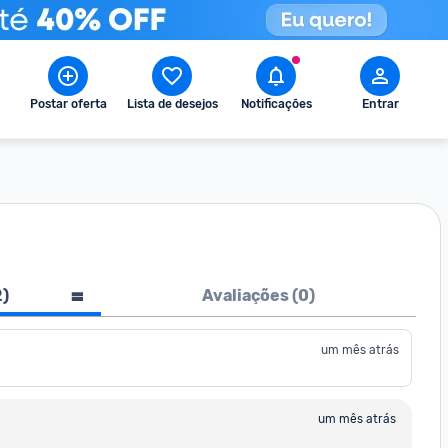
Postar oferta
Lista de desejos
Notificações
Entrar
2
)
Avaliações (
0
)
um mês atrás
um mês atrás