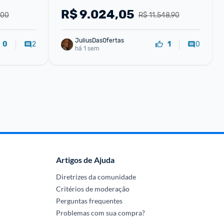
Alpina G
R$
9.024,05
,00
R$ 11.548,90
JuliusDasOfertas
2
0
0
1
há 1 sem
Artigos de Ajuda
Diretrizes da comunidade
Critérios de moderação
Perguntas frequentes
Problemas com sua compra?