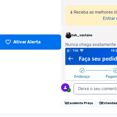
📱Receba as melhores o
Entrar
tah_vastano
Ativar Alerta
Nunca chega exatamente a
Deixe o seu coment
0
🚀
Excelente Preço
🧐
Entended