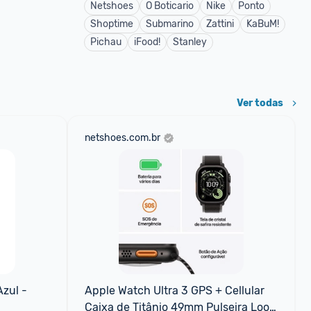
Netshoes
O Boticario
Nike
Ponto
Shoptime
Submarino
Zattini
KaBuM!
Pichau
iFood!
Stanley
Ver todas
netshoes.com.br
zul - 
Apple Watch Ultra 3 GPS + Cellular 
Caixa de Titânio 49mm Pulseira Loop 