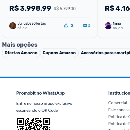
R$
3.998,99
R$
4.1
R$ 5.799,00
JuliusDasOfertas
Ninja 
0
2
há 3 d
há 2 d
Mais opções
Ofertas
Amazon
Cupons
Amazon
Acessórios para smart
Promobit no WhatsApp
Institucion
Comercial
Entre no nosso grupo exclusivo 
Fale conosc
escaneando o QR Code
Política de
Política de 