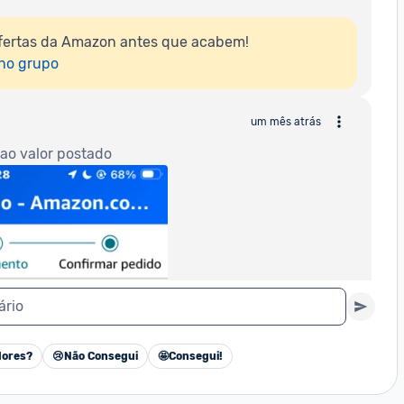
fertas da Amazon antes que acabem!

 no grupo
um mês atrás
o valor postado 
ário
ores?
😢
Não Consegui
🤩
Consegui!
Cancelar