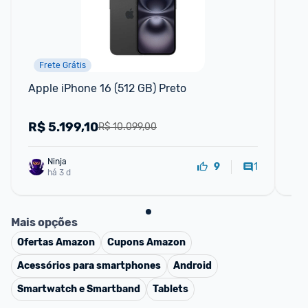
Frete Grátis
Apple iPhone 16 (512 GB) Preto
App
Dis
R$
5.199,10
R
R$ 10.099,00
Ninja 
1
9
há 3 d
Mais opções
Ofertas
Amazon
Cupons
Amazon
Acessórios para smartphones
Android
Smartwatch e Smartband
Tablets