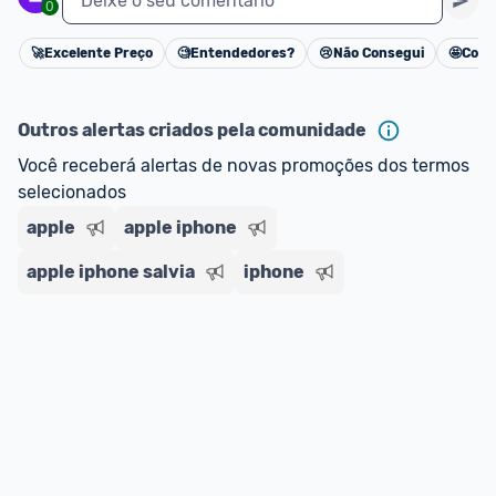
Deixe o seu comentário
0
🚀
Excelente Preço
🧐
Entendedores?
😢
Não Consegui
🤩
Cons
Cancelar
Outros alertas criados pela comunidade
Você receberá alertas de novas promoções dos termos 
selecionados
apple
apple iphone
apple iphone salvia
iphone