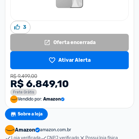
3
Oferta encerrada
Ativar Alerta
R$ 9.499,00
R$ 6.849,10
Frete Grátis
Vendido por:
Amazon
Sobre a loja
Amazon
amazon.com.br
Loja verificada
CNPJ verificado
Possui loja física