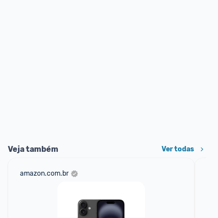
Veja também
Ver todas
amazon.com.br
mer