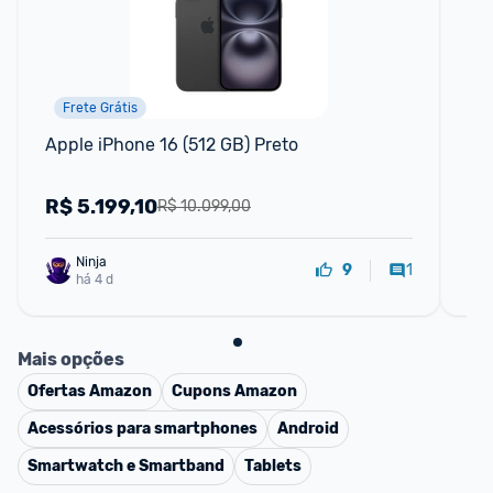
Frete Grátis
Apple iPhone 16 (512 GB) Preto
App
Dis
R$
5.199,10
R
R$ 10.099,00
Ninja 
1
9
há 4 d
Mais opções
Ofertas
Amazon
Cupons
Amazon
Acessórios para smartphones
Android
Smartwatch e Smartband
Tablets