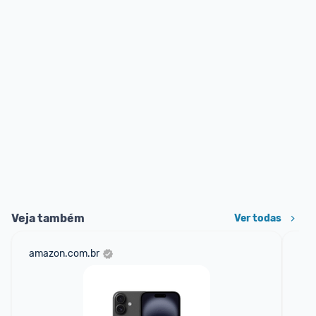
Veja também
Ver todas
amazon.com.br
mer