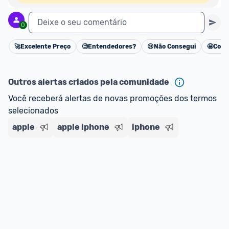
Deixe o seu comentário
0
🚀
Excelente Preço
🧐
Entendedores?
😢
Não Consegui
🤩
Cons
Cancelar
Outros alertas criados pela comunidade
Você receberá alertas de novas promoções dos termos 
selecionados
apple
apple iphone
iphone