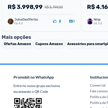
R$
3.998,99
R$
4.1
R$ 5.799,00
JuliusDasOfertas
Ninja 
0
2
há 4 d
há 3 d
Mais opções
Ofertas
Amazon
Cupons
Amazon
Acessórios para smart
Promobit no WhatsApp
Institucion
Comercial
Entre no nosso grupo exclusivo 
Fale conosc
escaneando o QR Code
Política de
Política de 