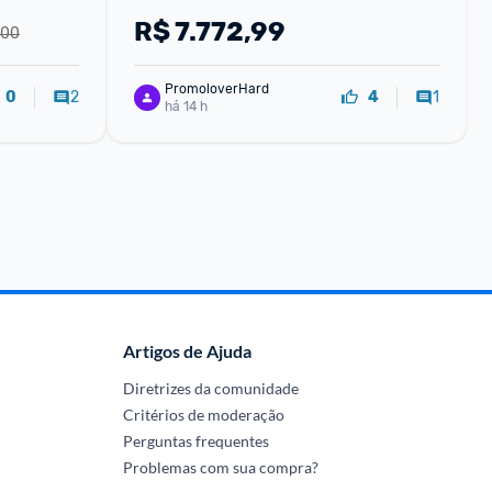
Lacrado Original 1 Ano de Garantia 
R$
7.772,99
,00
Smartphone
PromoloverHard
2
1
0
4
há 14 h
Artigos de Ajuda
Diretrizes da comunidade
Critérios de moderação
Perguntas frequentes
Problemas com sua compra?