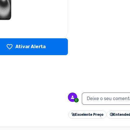
Ativar Alerta
Deixe o seu coment
0
🚀
Excelente Preço
🧐
Entended