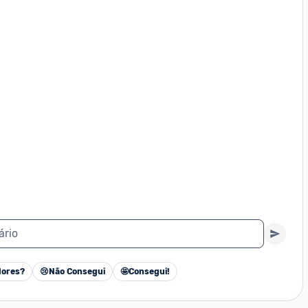
ário
ores?
😢
Não Consegui
🤩
Consegui!
Cancelar