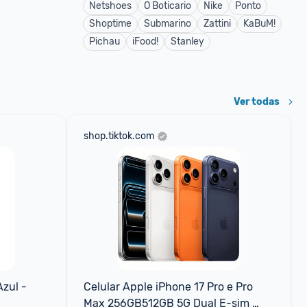
Netshoes
O Boticario
Nike
Ponto
Shoptime
Submarino
Zattini
KaBuM!
Pichau
iFood!
Stanley
Ver todas
shop.tiktok.com
zul - 
Celular Apple iPhone 17 Pro e Pro 
Max 256GB512GB 5G Dual E-sim 