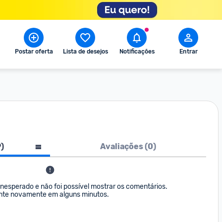
Postar oferta
Lista de desejos
Notificações
Entrar
9
)
Avaliações (
0
)
nesperado e não foi possível mostrar os comentários. 

nte novamente em alguns minutos.