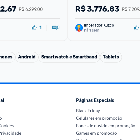
62,67
R$
3.776,83
R$ 6.299,00
R$ 7.209
Imperador Kuzco
0
1
há 1 sem
phones
Android
Smartwatch e Smartband
Tablets
al
Páginas Especiais
Black Friday
o
Celulares em promoção
 Cookies
Fones de ouvido em promoção
Privacidade
Games em promoção