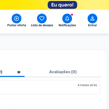
Postar oferta
Lista de desejos
Notificações
Entrar
0
)
Avaliações (
0
)
4 meses atrás