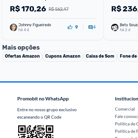
Pro Airpods e Apple Watch - Suporte
R$
170,26
R$
236
R$ 562,47
Johnny Figueiredo
Bety Souz
4
9
há 4 d
há 2 d
Mais opções
Ofertas
Amazon
Cupons
Amazon
Caixa de Som
Fone de
Promobit no WhatsApp
Institucion
Comercial
Entre no nosso grupo exclusivo 
Fale conosc
escaneando o QR Code
Política de
Política de 