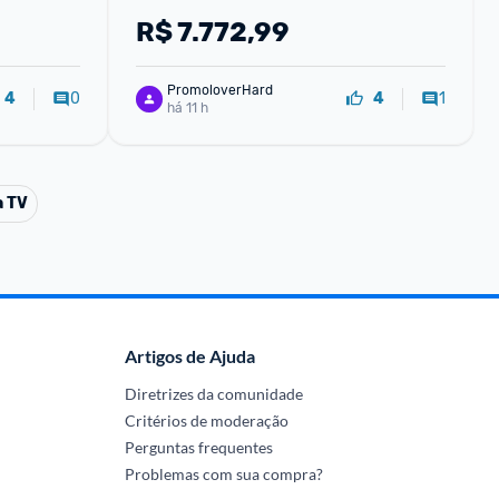
Lacrado Original 1 Ano de Garantia 
R$
7.772,99
Smartphone
PromoloverHard
0
1
4
4
há 11 h
a TV
Artigos de Ajuda
Diretrizes da comunidade
Critérios de moderação
Perguntas frequentes
Problemas com sua compra?