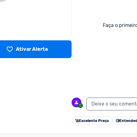
Faça o primeir
Ativar Alerta
Deixe o seu coment
0
🚀
Excelente Preço
🧐
Entended