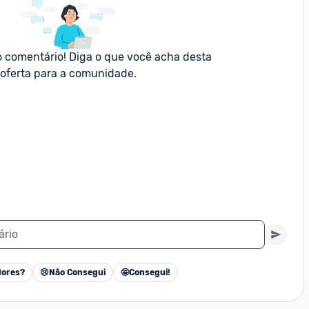
o comentário! Diga o que você acha desta 
oferta para a comunidade.
ário
ores?
😢
Não Consegui
🤩
Consegui!
Cancelar