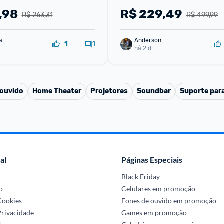
,98
R$
229,49
R$ 263,31
R$ 499,99
a
Anderson
1
1
há 2 d
 ouvido
Home Theater
Projetores
Soundbar
Suporte par
al
Páginas Especiais
Black Friday
o
Celulares em promoção
 Cookies
Fones de ouvido em promoção
Privacidade
Games em promoção