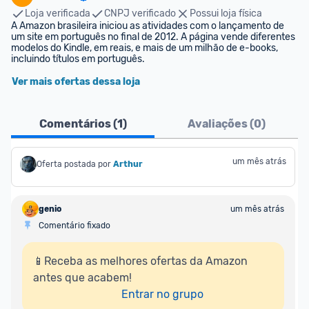
Loja verificada
CNPJ verificado
Possui loja física
A Amazon brasileira iniciou as atividades com o lançamento de 
um site em português no final de 2012. A página vende diferentes 
modelos do Kindle, em reais, e mais de um milhão de e-books, 
incluindo títulos em português.
Ver mais ofertas dessa loja
Comentários (
1
)
Avaliações (
0
)
um mês atrás
Oferta postada por
Arthur
genio
um mês atrás
Comentário fixado
📱Receba as melhores ofertas da Amazon 
antes que acabem!

Entrar no grupo