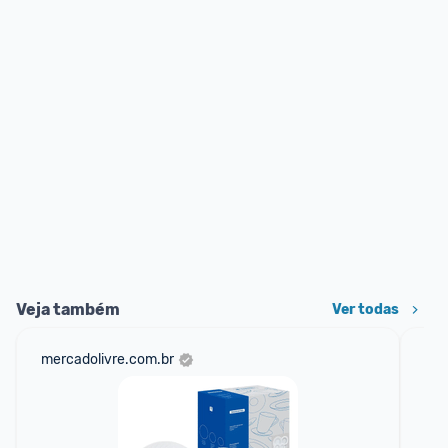
Veja também
Ver todas
mercadolivre.com.br
am