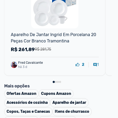
F
Aparelho De Jantar Ingrid Em Porcelana 20 
Se
Peças Cor Branco Tramontina
Po
Po
R$
261,89
R
R$ 281,75
Fred Cavalcante
1
2
há 3 d
Mais opções
Ofertas
Amazon
Cupons
Amazon
Acessórios de cozinha
Aparelho de jantar
Copos, Taças e Canecas
Itens de churrasco