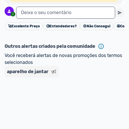
Deixe o seu comentário
0
🚀
Excelente Preço
🧐
Entendedores?
😢
Não Consegui
🤩
Cons
Cancelar
Outros alertas criados pela comunidade
Você receberá alertas de novas promoções dos termos 
selecionados
aparelho de jantar