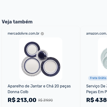
Veja também
mercadolivre.com.br
amazon.com.
Frete Grátis
Aparelho de Jantar e Chá 20 peças 
Serviço De 
Donna Colb
Peças Em Po
Redondo Co
R$
213,00
R$
438
R$ 319,90
Branca. Fab