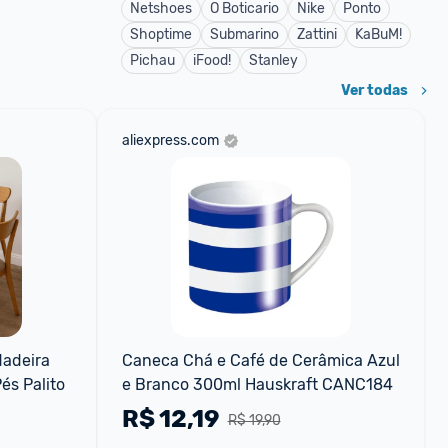
Netshoes
O Boticario
Nike
Ponto
Shoptime
Submarino
Zattini
KaBuM!
Pichau
iFood!
Stanley
Ver todas
aliexpress.com
adeira 
Caneca Chá e Café de Cerâmica Azul 
és Palito
e Branco 300ml Hauskraft CANC184
R$
12,19
R$ 19,90