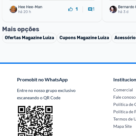
Hee Hee-Man
Bernardo
1
1
há 20 h
há 3 d
Mais opções
Ofertas
Magazine Luiza
Cupons
Magazine Luiza
Acessório
Promobit no WhatsApp
Institucion
Comercial
Entre no nosso grupo exclusivo 
Fale conosc
escaneando o QR Code
Política de
Política de 
Termos de 
Mapa Site