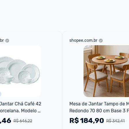
br
shopee.com.br
Jantar Chá Café 42 
Mesa de Jantar Tampo de M
rcelana. Modelo 
Redondo 70 80 cm Base 3 P
m Relevo Pomerode. 
,46
R$
184,90
R$ 646,22
R$ 342,41
ricado Pela Schmidt.