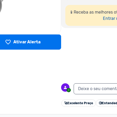
📱Receba as melhores o
Entrar
Ativar Alerta
Deixe o seu coment
0
🚀
Excelente Preço
🧐
Entended