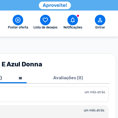
Postar oferta
Lista de desejos
Notificações
Entrar
 E Azul Donna
1
)
Avaliações (
0
)
um mês atrás
um mês atrás