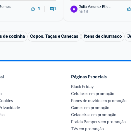
 Gomes
Júlia Veronez Etien
1
1
ne Arreguy
há 1 d
s de cozinha
Copos, Taças e Canecas
Itens de churrasco
J
al
Páginas Especiais
Black Friday
o
Celulares em promoção
 Cookies
Fones de ouvido em promoção
Privacidade
Games em promoção
Uso
Geladeiras em promoção
Fralda Pampers em promoção
TVs em promoção