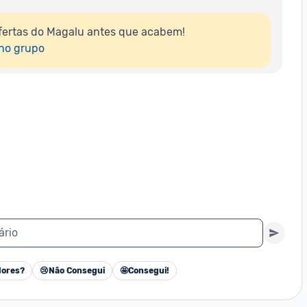
fertas do Magalu antes que acabem!

 no grupo
ário
ores?
😢
Não Consegui
🤩
Consegui!
Cancelar