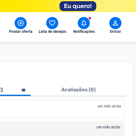
Postar oferta
Lista de desejos
Notificações
Entrar
2
)
Avaliações (
0
)
um mês atrás
um mês atrás