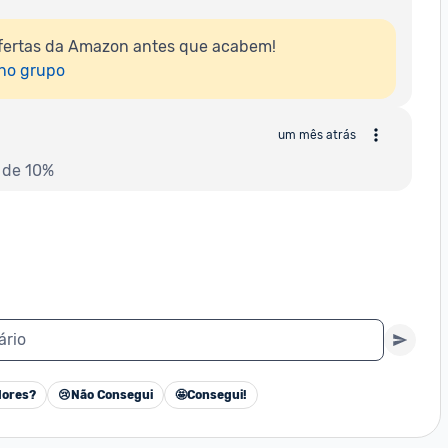
fertas da Amazon antes que acabem!

 no grupo
um mês atrás
 de 10%
ário
ores?
😢
Não Consegui
🤩
Consegui!
Cancelar