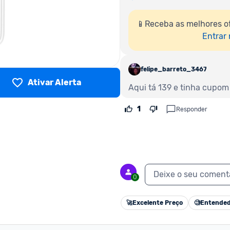
📱Receba as melhores o
Entrar
felipe_barreto_346794
Ativar Alerta
Aqui tá 139 e tinha cupom
1
Responder
Deixe o seu coment
0
🚀
Excelente Preço
🧐
Entended