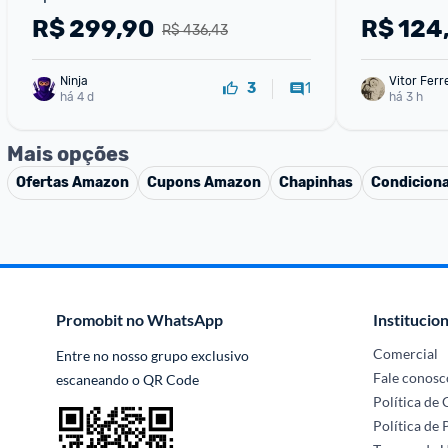
Pente
R$
299,90
R$
124
R$ 436,43
Ninja 
Vitor Ferr
1
3
há 4 d
há 3 h
Mais opções
Ofertas
Amazon
Cupons
Amazon
Chapinhas
Condicion
Promobit no WhatsApp
Institucion
Comercial
Entre no nosso grupo exclusivo 
Fale conosc
escaneando o QR Code
Política de
Política de 