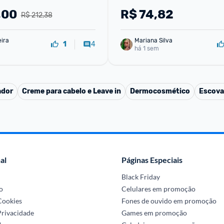
,00
R$
74,82
R$ 212,38
eira
Mariana Silva
4
1
há 1 sem
ador
Creme para cabelo e Leave in
Dermocosmético
Escova
al
Páginas Especiais
Black Friday
o
Celulares em promoção
 Cookies
Fones de ouvido em promoção
Privacidade
Games em promoção