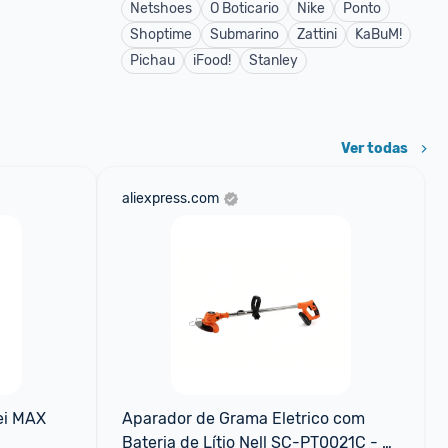
Netshoes
O Boticario
Nike
Ponto
Shoptime
Submarino
Zattini
KaBuM!
Pichau
iFood!
Stanley
Ver todas
aliexpress.com
i MAX 
Aparador de Grama Eletrico com 
Bateria de Lítio Nell SC-PT0021C - 