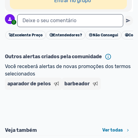
Entrar no grupo
Deixe o seu comentário
0
🚀
Excelente Preço
🧐
Entendedores?
😢
Não Consegui
🤩
Cons
Cancelar
Outros alertas criados pela comunidade
Você receberá alertas de novas promoções dos termos 
selecionados
aparador de pelos
barbeador
Veja também
Ver todas