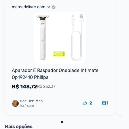
mercadolivre.com.br
am
F
Aparador E Raspador Oneblade Intimate 
2 
Qp192410 Philips
Int
R$
148,72
R
R$ 232,37
Hee Hee-Man
1
2
há 1 sem
Mais opções