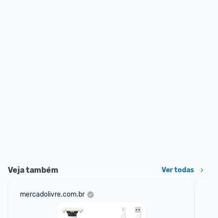
Veja também
Ver todas
mercadolivre.com.br
am