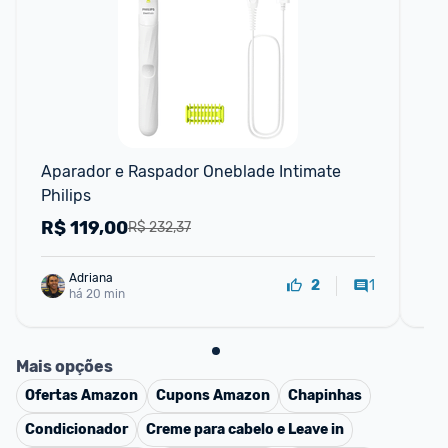
F
Aparador e Raspador Oneblade Intimate 
2 
Philips
Int
R$
119,00
R
R$ 232,37
Adriana
1
2
há 20 min
Mais opções
Ofertas
Amazon
Cupons
Amazon
Chapinhas
Condicionador
Creme para cabelo e Leave in