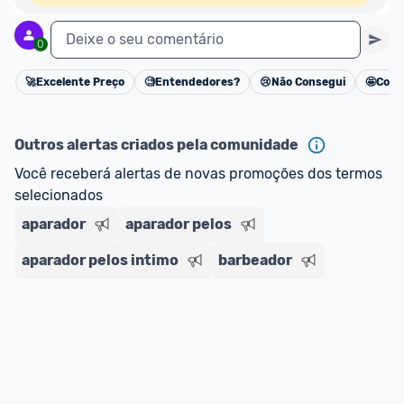
Deixe o seu comentário
0
🚀
Excelente Preço
🧐
Entendedores?
😢
Não Consegui
🤩
Cons
Cancelar
Outros alertas criados pela comunidade
Você receberá alertas de novas promoções dos termos 
selecionados
aparador
aparador pelos
aparador pelos intimo
barbeador