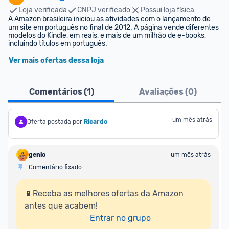
Loja verificada
CNPJ verificado
Possui loja física
A Amazon brasileira iniciou as atividades com o lançamento de 
um site em português no final de 2012. A página vende diferentes 
modelos do Kindle, em reais, e mais de um milhão de e-books, 
incluindo títulos em português.
Ver mais ofertas dessa loja
Comentários (
1
)
Avaliações (
0
)
um mês atrás
Oferta postada por
Ricardo
genio
um mês atrás
Comentário fixado
📱Receba as melhores ofertas da Amazon 
antes que acabem!

Entrar no grupo