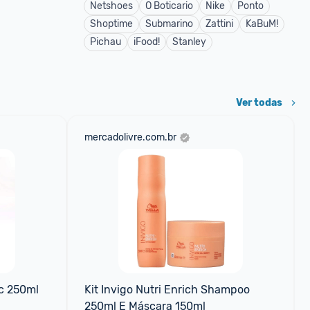
Netshoes
O Boticario
Nike
Ponto
Shoptime
Submarino
Zattini
KaBuM!
Pichau
iFood!
Stanley
Ver todas
mercadolivre.com.br
ec 250ml
Kit Invigo Nutri Enrich Shampoo 
250ml E Máscara 150ml