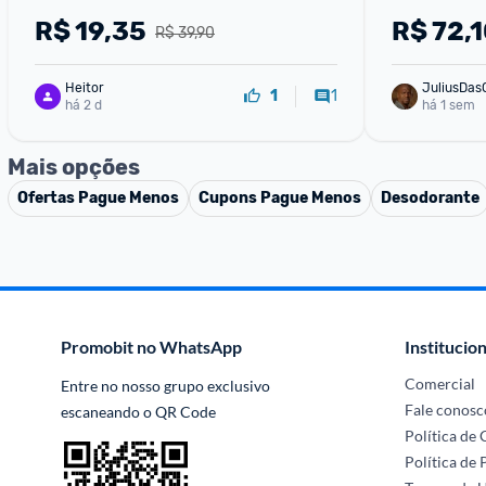
Unidades
R$
19,35
R$
72,1
R$ 39,90
Heitor
JuliusDas
1
1
há 2 d
há 1 sem
Mais opções
Ofertas
Pague Menos
Cupons
Pague Menos
Desodorante
Promobit no WhatsApp
Institucion
Comercial
Entre no nosso grupo exclusivo 
Fale conosc
escaneando o QR Code
Política de
Política de 