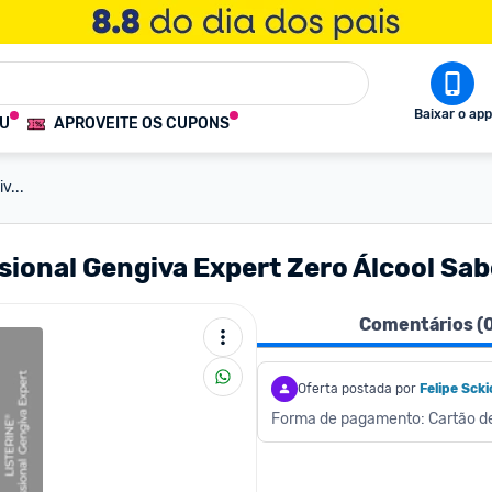
Baixar o app
OU
APROVEITE OS CUPONS
v...
ssional Gengiva Expert Zero Álcool S
Comentários (
Oferta postada por
Felipe Scki
Forma de pagamento: Cartão de 