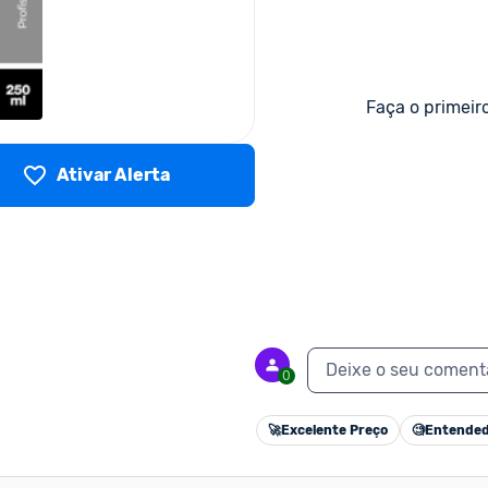
Faça o primeir
Ativar Alerta
Deixe o seu coment
0
🚀
Excelente Preço
🧐
Entended