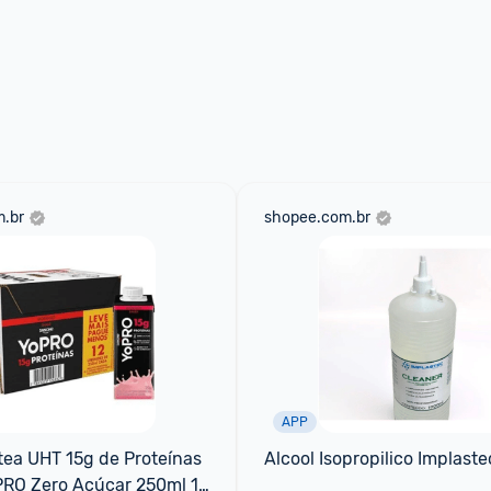
.br
shopee.com.br
APP
ea UHT 15g de Proteínas 
Alcool Isopropilico Implast
RO Zero Açúcar 250ml 12 