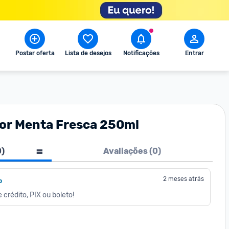
Postar oferta
Lista de desejos
Notificações
Entrar
abor Menta Fresca 250ml
0
)
Avaliações (
0
)
2 meses atrás
o
crédito, PIX ou boleto!