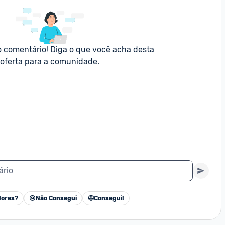
o comentário! Diga o que você acha desta 
oferta para a comunidade.
ário
ores?
😢
Não Consegui
🤩
Consegui!
Cancelar