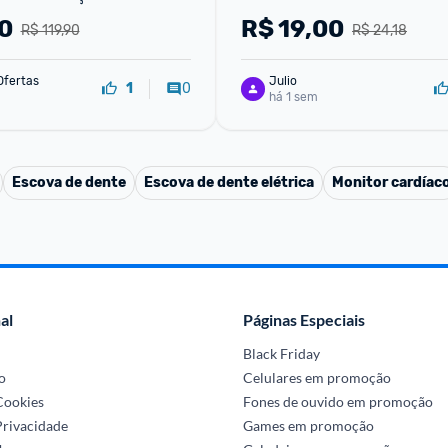
0
R$
19,00
R$ 119,90
R$ 24,18
Ofertas
Julio
0
1
há 1 sem
Escova de dente
Escova de dente elétrica
Monitor cardíac
al
Páginas Especiais
Black Friday
o
Celulares em promoção
 Cookies
Fones de ouvido em promoção
Privacidade
Games em promoção