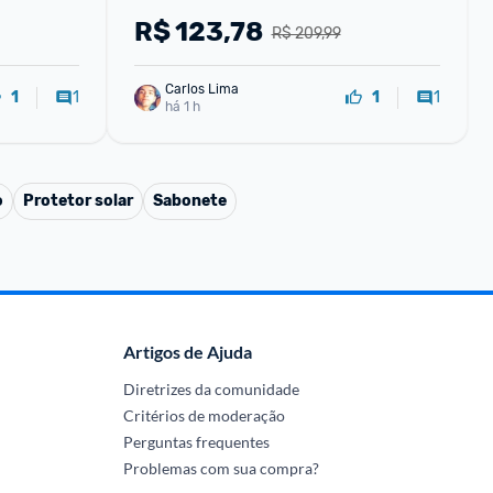
R$
123,78
R$ 209,99
Carlos Lima
1
1
1
1
há 1 h
o
Protetor solar
Sabonete
Artigos de Ajuda
Diretrizes da comunidade
Critérios de moderação
Perguntas frequentes
Problemas com sua compra?