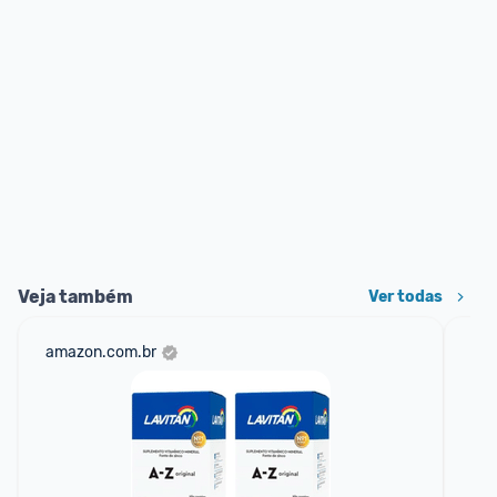
Veja também
Ver todas
amazon.com.br
am