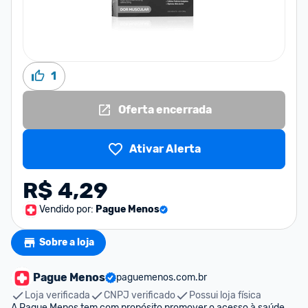
1
Oferta encerrada
Ativar Alerta
R$ 4,29
Vendido por:
Pague Menos
Sobre a loja
Pague Menos
paguemenos.com.br
Loja verificada
CNPJ verificado
Possui loja física
A Pague Menos tem com propósito promover o acesso à saúde 