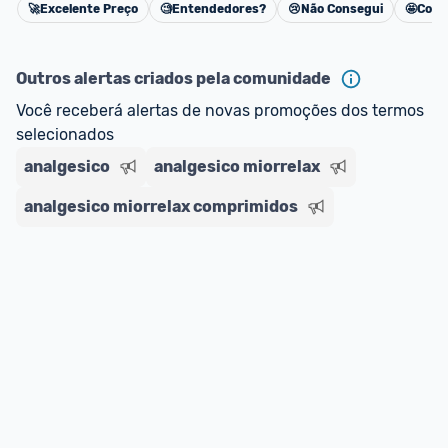
🚀
Excelente Preço
🧐
Entendedores?
😢
Não Consegui
🤩
Cons
Cancelar
Outros alertas criados pela comunidade
Você receberá alertas de novas promoções dos termos 
selecionados
analgesico
analgesico miorrelax
analgesico miorrelax comprimidos