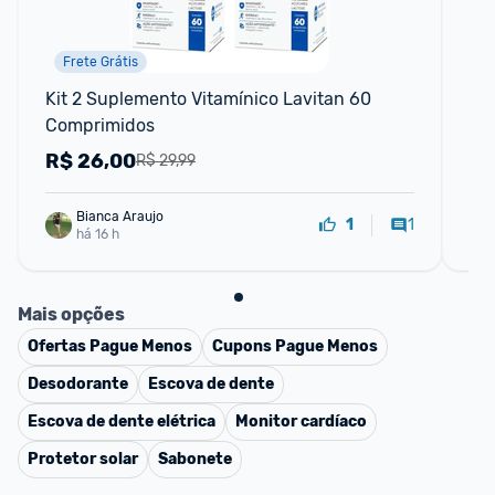
Frete Grátis
Kit 2 Suplemento Vitamínico Lavitan 60 
Joh
Comprimidos
Me
R$
26,00
R
R$ 29,99
Bianca Araujo
1
1
há 16 h
Mais opções
Ofertas
Pague Menos
Cupons
Pague Menos
Desodorante
Escova de dente
Escova de dente elétrica
Monitor cardíaco
Protetor solar
Sabonete