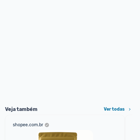
Veja também
Ver todas
shopee.com.br
am