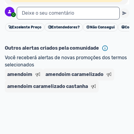
Deixe o seu comentário
0
🚀
Excelente Preço
🧐
Entendedores?
😢
Não Consegui
🤩
Cons
Cancelar
Outros alertas criados pela comunidade
Você receberá alertas de novas promoções dos termos 
selecionados
amendoim
amendoim caramelizado
amendoim caramelizado castanha