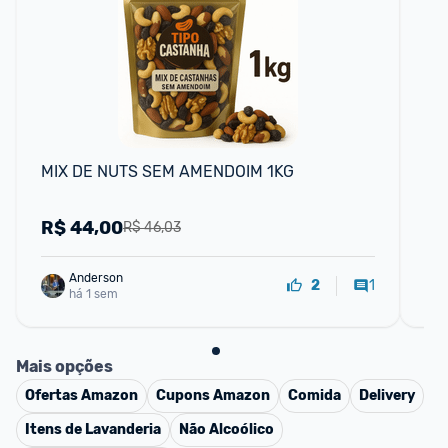
F
MIX DE NUTS SEM AMENDOIM 1KG
Ov
1.0
R$
44,00
R
R$ 46,03
Anderson
1
2
há 1 sem
Mais opções
Ofertas
Amazon
Cupons
Amazon
Comida
Delivery
Itens de Lavanderia
Não Alcoólico