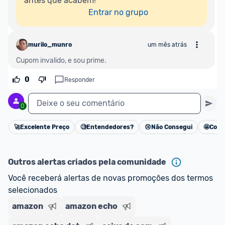
antes que acabem!

Entrar no grupo
murilo_munro
um mês atrás
Cupom invalido, e sou prime.
0
Responder
Deixe o seu comentário
0
🚀
Excelente Preço
🧐
Entendedores?
😢
Não Consegui
🤩
Cons
Cancelar
Outros alertas criados pela comunidade
Você receberá alertas de novas promoções dos termos 
selecionados
amazon
amazon echo