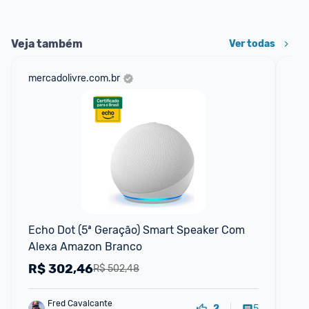
Veja também
Ver todas
mercadolivre.com.br
am
F
Echo Dot (5ª Geração) Smart Speaker Com 
Su
Alexa Amazon Branco
Fa
R$
302,46
R
R$ 502,48
Fred Cavalcante
5
2