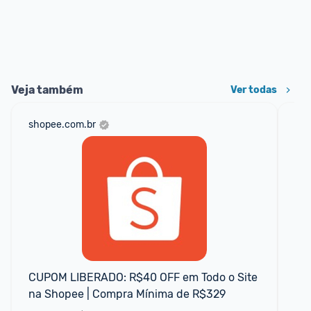
Veja também
Ver todas
shopee.com.br
dec
CUPOM LIBERADO: R$40 OFF em Todo o Site 
At
na Shopee | Compra Mínima de R$329
o 