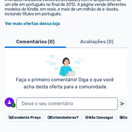
um site em português no final de 2012. A página vende diferentes 
modelos do Kindle, em reais, e mais de um milhão de e-books, 
incluindo títulos em português.
Ver mais ofertas dessa loja
Comentários (
0
)
Avaliações (
0
)
Faça o primeiro comentário! Diga o que você 
acha desta oferta para a comunidade.
Deixe o seu comentário
0
🚀
Excelente Preço
🧐
Entendedores?
😢
Não Consegui
🤩
Cons
Cancelar