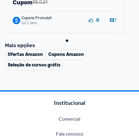
Cupom
C
R$ 0,01
Cupons Promobit
1
0
há 2 sem
Mais opções
Ofertas
Amazon
Cupons
Amazon
Seleção de cursos grátis
Institucional
Comercial
Fale conosco