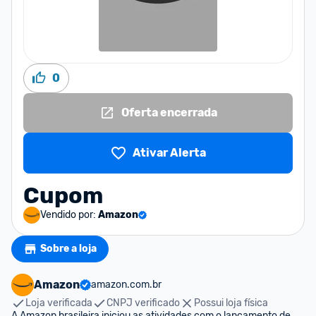
0
Oferta encerrada
Ativar Alerta
Cupom
Vendido por:
Amazon
Sobre a loja
Amazon
amazon.com.br
Loja verificada
CNPJ verificado
Possui loja física
A Amazon brasileira iniciou as atividades com o lançamento de 