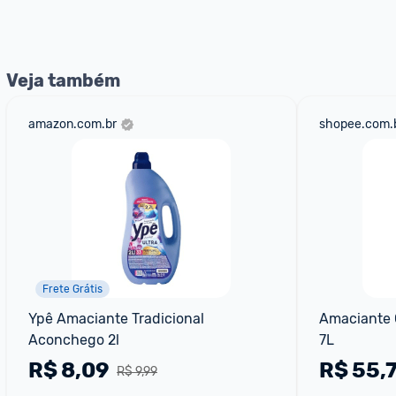
Veja também
amazon.com.br
shopee.com.
Frete Grátis
Ypê Amaciante Tradicional 
Amaciante C
Aconchego 2l
7L
R$
8,09
R$
55,
R$ 9,99