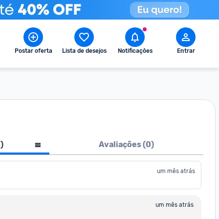
Postar oferta
Lista de desejos
Notificações
Entrar
1
)
Avaliações (
0
)
um mês atrás
um mês atrás