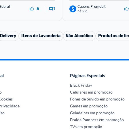
Sobral
Cupons Promobit
1
5
há 2 d
Delivery
Itens de Lavanderia
Não Alcoólico
Produtos de li
al
Páginas Especiais
Black Friday
o
Celulares em promoção
 Cookies
Fones de ouvido em promoção
Privacidade
Games em promoção
Uso
Geladeiras em promoção
Fralda Pampers em promoção
TVs em promoção