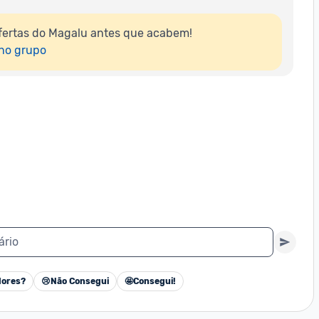
fertas do Magalu antes que acabem!

 no grupo
ário
ores?
😢
Não Consegui
🤩
Consegui!
Cancelar