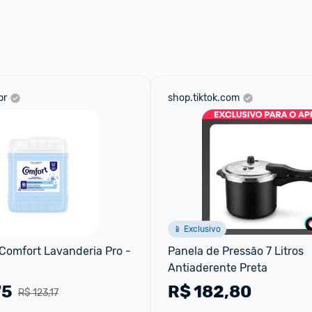
br
shop.tiktok.com
📱 Exclusivo
omfort Lavanderia Pro - 
Panela de Pressão 7 Litros 
Antiaderente Preta
75
R$
182,80
R$ 123,17