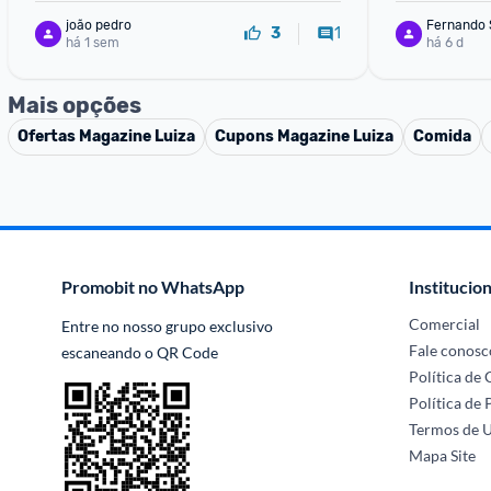
joão pedro
Fernando 
1
3
há 1 sem
há 6 d
Mais opções
Ofertas
Magazine Luiza
Cupons
Magazine Luiza
Comida
Promobit no WhatsApp
Institucion
Comercial
Entre no nosso grupo exclusivo 
Fale conosc
escaneando o QR Code
Política de
Política de 
Termos de 
Mapa Site