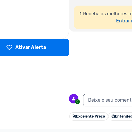
📱Receba as melhores o
Entrar
Ativar Alerta
Deixe o seu coment
0
🚀
Excelente Preço
🧐
Entended