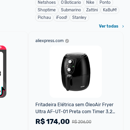
Netshoes
O Boticario
Nike
Ponto
Shoptime
Submarino
Zattini
KaBuM!
Pichau
iFood!
Stanley
Ver todas
aliexpress.com
Fritadeira Elétrica sem ÓleoAir Fryer 
Ultra AF-UT-01 Preta com Timer 3,2L 
- 220V
R$
174,00
R$ 206,00