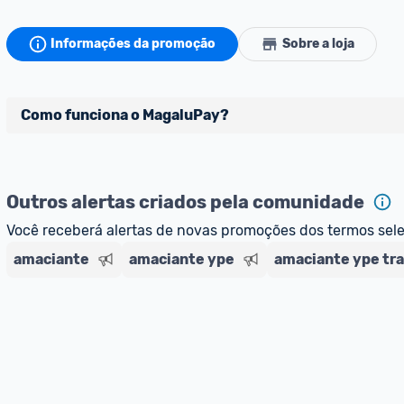
Informações da promoção
Sobre a loja
Como funciona o MagaluPay?
Pensando em comprar com 
MagaluPay
? Atente-se aos 
Outros alertas criados pela comunidade
- É necessário ter o valor total da compra (produto + fret
MagaluPay;
Você receberá alertas de novas promoções dos termos sel
- Caso você não tenha saldo, o desconto não será dado 
amaciante
amaciante ype
amaciante ype tra
- Você pode transferir a quantia da sua conta bancária 
- Para parclar compras, é necessário cadastrar seu cart