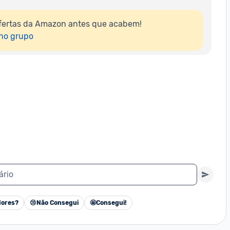
fertas da Amazon antes que acabem!

 no grupo
ário
ores?
😢
Não Consegui
🤩
Consegui!
Cancelar