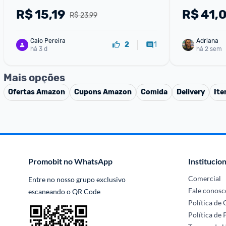
R$
15,19
R$
41,
R$ 23,99
Caio Pereira
Adriana
1
2
há 3 d
há 2 sem
Mais opções
Ofertas
Amazon
Cupons
Amazon
Comida
Delivery
Ite
Promobit no WhatsApp
Institucion
Comercial
Entre no nosso grupo exclusivo 
Fale conosc
escaneando o QR Code
Política de
Política de 