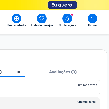
Postar oferta
Lista de desejos
Notificações
Entrar
1
)
Avaliações (
0
)
um mês atrás
um mês atrás