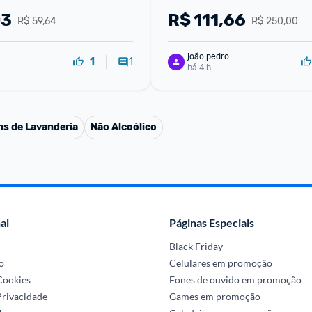
03
R$
111,66
R$ 59,64
R$ 250,00
joão pedro
1
1
há 4 h
ns de Lavanderia
Não Alcoólico
al
Páginas Especiais
Black Friday
o
Celulares em promoção
 Cookies
Fones de ouvido em promoção
Privacidade
Games em promoção