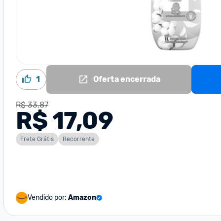
1
Oferta encerrada
R$ 33,87
R$ 17,09
Frete Grátis
Recorrente
Vendido por:
Amazon