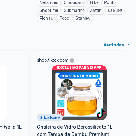
Netshoes
O Boticario
Nike
Ponto
Shoptime
Submarino
Zattini
KaBuM!
Pichau
iFood!
Stanley
Ver todas
shop.tiktok.com
📱 Exclusivo
h Wella 1L
Chaleira de Vidro Borossilicato 1L 
com Tampa de Bambu Premium