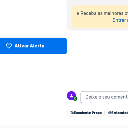
📱Receba as melhores o
Entrar
Ativar Alerta
Deixe o seu coment
0
🚀
Excelente Preço
🧐
Entended