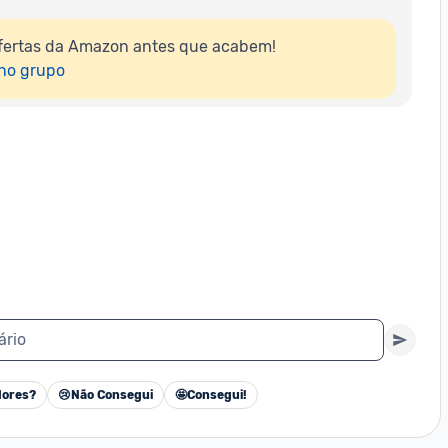
fertas da Amazon antes que acabem!

 no grupo
ário
ores?
😢
Não Consegui
🤩
Consegui!
Cancelar