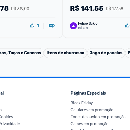
,78
R$
141,55
R$ 319,00
R$ 177,58
Felipe Sckio
2
1
há 6 d
os, Taças e Canecas
Itens de churrasco
Jogo de panelas
P
al
Páginas Especiais
Black Friday
o
Celulares em promoção
 Cookies
Fones de ouvido em promoção
Privacidade
Games em promoção