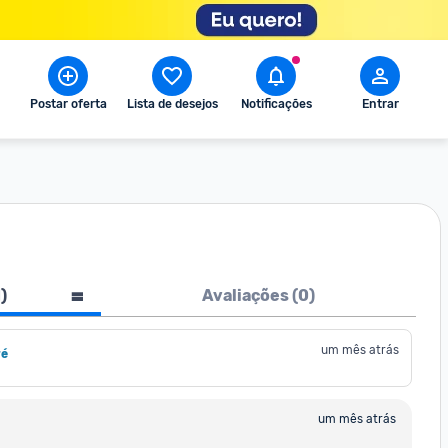
Postar oferta
Lista de desejos
Notificações
Entrar
1
)
Avaliações (
0
)
um mês atrás
ré
um mês atrás