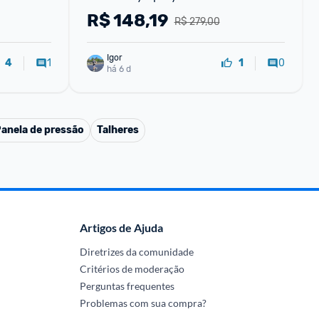
R$
148,19
R$ 279,00
Igor
1
0
4
1
há 6 d
anela de pressão
Talheres
Artigos de Ajuda
Diretrizes da comunidade
Critérios de moderação
Perguntas frequentes
Problemas com sua compra?