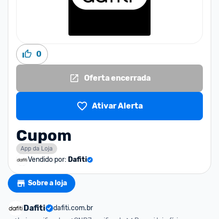
0
Oferta encerrada
Ativar Alerta
Cupom
App da Loja
Vendido por:
Dafiti
Sobre a loja
Dafiti
dafiti.com.br