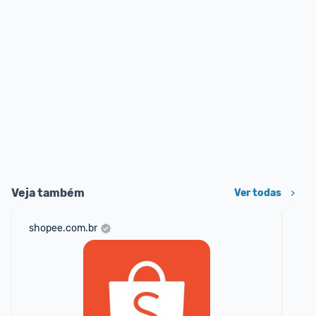
Veja também
Ver todas
shopee.com.br
dec