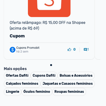
Oferta relâmpago: R$ 15,00 OFF na Shopee 
Fuj
(acima de R$ 69)
na
Cupom
C
Cupons Promobit
1
0
há 2 sem
Mais opções
Ofertas
Dafiti
Cupons
Dafiti
Bolsas e Acessórios
Calçados femininos
Jaquetas e Casacos femininos
Lingerie
Óculos feminino
Roupas femininas