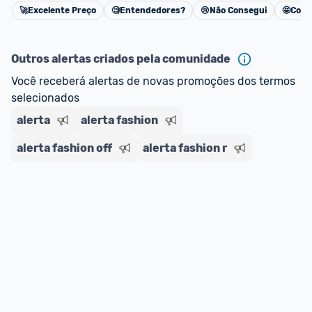
🚀
Excelente Preço
🧐
Entendedores?
😢
Não Consegui
🤩
Cons
Cancelar
Outros alertas criados pela comunidade
Você receberá alertas de novas promoções dos termos 
selecionados
alerta
alerta fashion
alerta fashion off
alerta fashion r