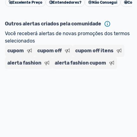
🚀
Excelente Preço
🧐
Entendedores?
😢
Não Consegui
🤩
Cons
Cancelar
Outros alertas criados pela comunidade
Você receberá alertas de novas promoções dos termos 
selecionados
cupom
cupom off
cupom off itens
alerta fashion
alerta fashion cupom