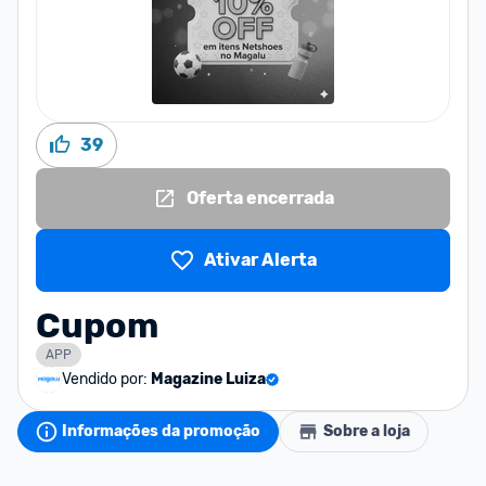
39
Oferta encerrada
Ativar Alerta
Cupom
APP
Vendido por:
Magazine Luiza
Informações da promoção
Sobre a loja