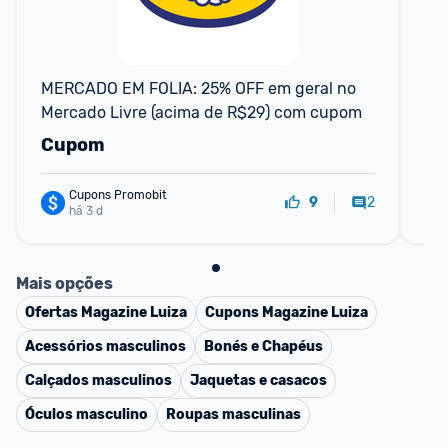
MERCADO EM FOLIA: 25% OFF em geral no 
DE
Mercado Livre (acima de R$29) com cupom
em
Cupom
C
Cupons Promobit
2
9
há 3 d
Mais opções
Ofertas
Magazine Luiza
Cupons
Magazine Luiza
Acessórios masculinos
Bonés e Chapéus
Calçados masculinos
Jaquetas e casacos
Óculos masculino
Roupas masculinas