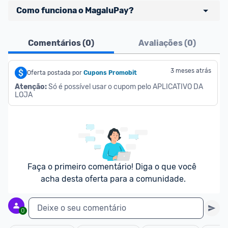
Como funciona o MagaluPay?
Pensando em comprar com 
MagaluPay
? Atente-
Comentários (
0
)
Avaliações (
0
)
se aos detalhes abaixo:
- É necessário ter o valor total da compra (produto 
3 meses atrás
Oferta postada por
Cupons Promobit
+ frete) em forma de saldo na carteira MagaluPay;
Atenção:
 Só é possível usar o cupom pelo APLICATIVO DA 
LOJA
- Caso você não tenha saldo, o desconto não será 
dado para você;
- Você pode transferir a quantia da sua conta 
bancária para o MagaluPay por PIX;
- Para parclar compras, é necessário cadastrar seu 
cartão de crédito no MagaluPay;
Faça o primeiro comentário! Diga o que você 
acha desta oferta para a comunidade.
Deixe o seu comentário
0