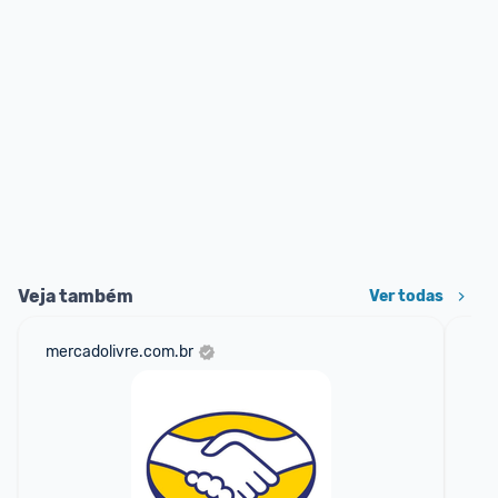
Veja também
Ver todas
mercadolivre.com.br
hy